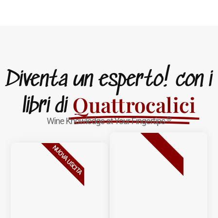
Diventa un esperto! con i
Quattrocalici
libri di
®
Wine Knowledge at Your Fingertips
BESTSELLER
NUOVA USCITA