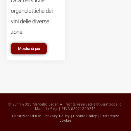
caratteristiche
organolettiche dei
vini delle diverse
zone.
Mostra di più
© 2011-2025 Marcello Leder. All rights reserved. | ® Quattrocalici
Marchio Reg. | P.IVA 03921390245
Condizioni d'uso
|
Privacy Policy
|
Cookie Policy
|
Preferenze
cookie