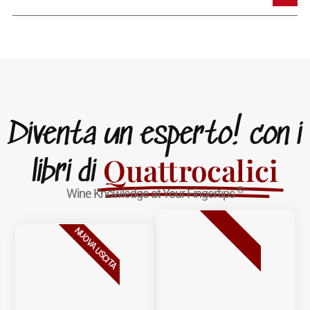
Diventa un esperto! con i
Quattrocalici
libri di
®
Wine Knowledge at Your Fingertips
BESTSELLER
NUOVA USCITA