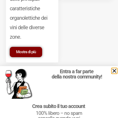
caratteristiche
organolettiche dei
vini delle diverse
zone.
Mostra di più
Entra a far parte
della nostra community!
© 2011-2025 Marcello Leder. All rights reserved. | ® Quattrocalici
Crea subito il tuo account
Marchio Reg. | P.IVA 03921390245
100% libero – no spam
Condizioni d'uso
|
Privacy Policy
|
Cookie Policy
|
Preferenze
cookie