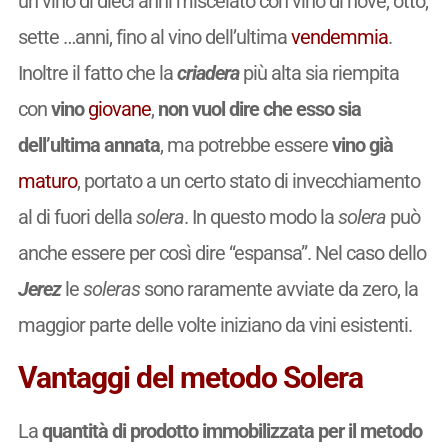
un vino di dieci anni miscelato con vino di nove, otto,
sette …anni, fino al vino dell’ultima
vendemmia
.
Inoltre il fatto che la
criadera
più alta sia riempita
con
vino
giovane
,
non vuol dire che esso sia
dell’ultima annata
, ma potrebbe essere
vino già
maturo
, portato a un certo stato di invecchiamento
al di fuori della
solera
. In questo modo la
solera
può
anche essere per così dire “espansa”. Nel caso dello
Jerez
le
soleras
sono raramente avviate da zero, la
maggior parte delle volte iniziano da vini esistenti.
Vantaggi del metodo Solera
La
quantità di prodotto
immobilizzata per il metodo