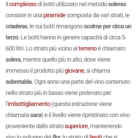
Il
complesso
di botti utilizzato nel metodo
soleras
consiste in una
piramide
composta da vari strati, le
criaderas
, le cui botti rimangono
scolme per circa un
terzo
. Le botti hanno in genere capacità di circa 5-
600 litri. Lo strato più vicino al
terreno
è chiamato
solera
, mentre quello più in alto, dove viene
immesso il prodotto più
giovane
, si chiama
sobretabla
. Ogni anno una parte del vino contenuto
nello strato più in basso viene prelevato per
l’
imbottigliamento
(questa estrazione viene
chiamata
saca
) e il livello viene ripristinato con vino
proveniente dallo strato
superiore
, mantenendo
vivo lo sviluppo del
flor
, lo strato di
lieviti
che si