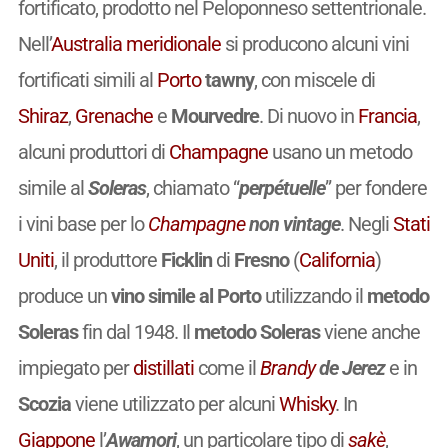
fortificato, prodotto nel Peloponneso settentrionale.
Nell’
Australia meridionale
si producono alcuni vini
fortificati simili al
Porto
tawny
, con miscele di
Shiraz
,
Grenache
e
Mourvedre
. Di nuovo in
Francia
,
alcuni produttori di
Champagne
usano un metodo
simile al
Soleras
, chiamato “
perpétuelle
” per fondere
i vini base per lo
Champagne
non
vintage
. Negli
Stati
Uniti
, il produttore
Ficklin
di
Fresno
(
California
)
produce un
vino simile al Porto
utilizzando il
metodo
Soleras
fin dal 1948. Il
metodo Soleras
viene anche
impiegato per
distillati
come il
Brandy
de Jerez
e in
Scozia
viene utilizzato per alcuni
Whisky
. In
Giappone
l’
Awamori
, un particolare tipo di
sakè
,