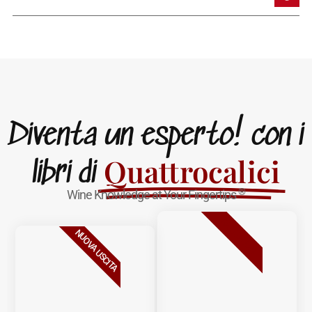
Diventa un esperto! con i
Quattrocalici
libri di
®
Wine Knowledge at Your Fingertips
BESTSELLER
NUOVA USCITA