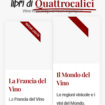
Quattrocalici
libri di
®
Wine Knowledge at Your Fingertips
BESTSELLER
NUOVA USCITA
Il Mondo del
La Francia del
Vino
Vino
Le regioni vinicole e i
La
Francia del Vino
vini del Mondo.