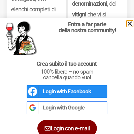
denominazioni
, dei
elenchi completi di
vitigni
che vi si
appellations,
Entra a far parte
coltivano e dei
vini
della nostra community!
dénominations
e
che vi si producono.
classements
, oltre a
Mostra di più
una sintesi chiara
delle principali
Crea subito il tuo account
100% libero – no spam
caratteristiche
cancella quando vuoi
organolettiche dei
Login with
Facebook
Conoscere i Vitigni
vini delle diverse
Il Libro di Quattrocalici dedicato ai vitigni
zone.
italiani e internazionali.
Login with
Google
450 Vitigni d’Italia e del Mondo con i loro
dati, illustrazioni e grafici.
Mostra di più
Login con e-mail