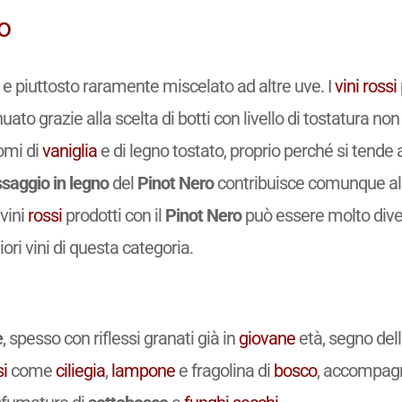
ro
 e piuttosto raramente miscelato ad altre uve. I
vini
rossi
ato grazie alla scelta di botti con livello di tostatura non 
omi di
vaniglia
e di legno tostato, proprio perché si tende a
saggio in legno
del
Pinot Nero
contribuisce comunque all
vini
rossi
prodotti con il
Pinot Nero
può essere molto diver
ori vini di questa categoria.
e
, spesso con riflessi granati già in
giovane
età, segno dell
si
come
ciliegia
,
lampone
e fragolina di
bosco
, accompagna