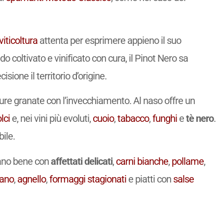
viticoltura
attenta per esprimere appieno il suo
do coltivato e vinificato con cura, il Pinot Nero sa
isione il territorio d’origine.
ture granate con l’invecchiamento. Al naso offre un
lci
e, nei vini più evoluti,
cuoio
,
tabacco
,
funghi
e
tè nero
.
ile.
osano bene con
affettati delicati
,
carni bianche
,
pollame
,
iano
,
agnello
,
formaggi stagionati
e piatti con
salse