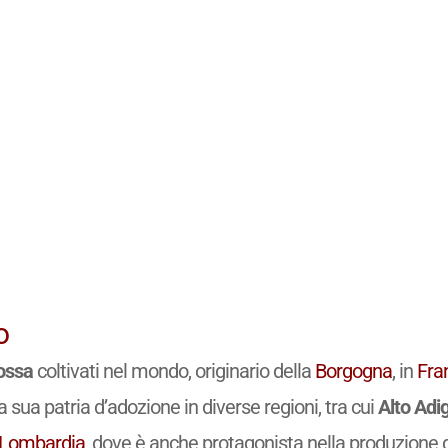
o
ossa
coltivati nel mondo, originario della
Borgogna
, in
Fra
 sua patria d’adozione in diverse regioni, tra cui
Alto Adi
Lombardia
, dove è anche protagonista nella produzione 