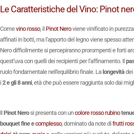
Le Caratteristiche del Vino: Pinot ne
Come
vino
rosso
, il
Pinot Nero
viene vinificato in purezza
affinati in botti, ma l’apporto del legno viene spesso attenu
Nero difficilmente si percepiranno prorompenti e forti ar
quest’uva con quelli dei recipienti per l’affinamento. Il
pas
ruolo fondamentale nell’equilibrio finale. La
longevità
dei 
i
2 e gli 8 anni
, età che può essere raggiunta solo dai migli
Il
Pinot Nero
si presenta con un
colore
rosso rubino
tenu
bouquet fine e
complesso
, dominato da note di
frutti ros