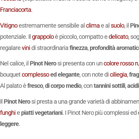
Franciacorta
.
Vitigno
estremamente sensibile al
clima
e al
suolo
, il
Pin
potenziale. Il
grappolo
è piccolo, compatto e
delicato
, so
regalare
vini
di straordinaria
finezza
,
profondità aromatic
Nel calice, il
Pinot Nero
si presenta con un
colore
rosso r
bouquet
complesso
ed elegante
, con note di
ciliegia
,
frag
Al palato è
fresco
,
di corpo medio
, con
tannini sottili
,
acid
Il
Pinot Nero
si presta a una grande varietà di abbinament
funghi
e
piatti vegetariani
. I Pinot Nero più complessi 
leggere
.