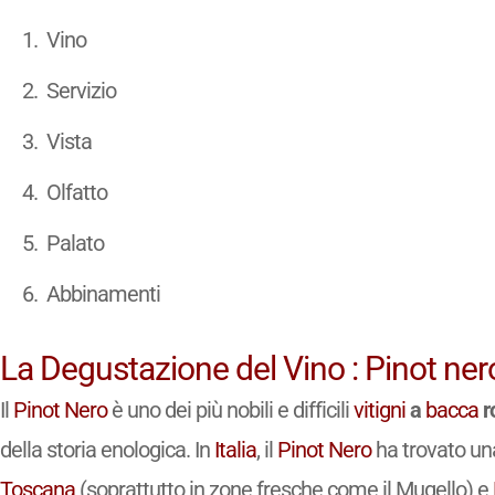
Vino
Servizio
Vista
Olfatto
Palato
Abbinamenti
La Degustazione del Vino : Pinot ner
Il
Pinot Nero
è uno dei più nobili e difficili
vitigni
a
bacca
r
della storia enologica. In
Italia
, il
Pinot Nero
ha trovato una
Toscana
(soprattutto in zone fresche come il Mugello) e