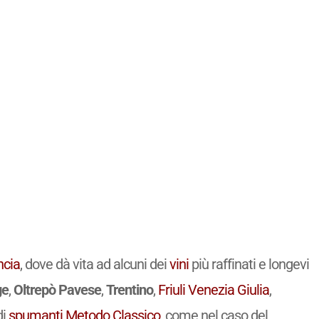
ncia
, dove dà vita ad alcuni dei
vini
più raffinati e longevi
ge
,
Oltrepò Pavese
,
Trentino
,
Friuli Venezia Giulia
,
di
spumanti
Metodo Classico
, come nel caso del