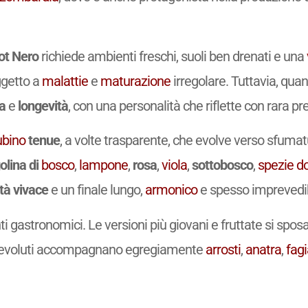
ot Nero
richiede ambienti freschi, suoli ben drenati e una
ggetto a
malattie
e
maturazione
irregolare. Tuttavia, quan
a
e
longevità
, con una personalità che riflette con rara prec
ubino
tenue
, a volte trasparente, che evolve verso sfuma
olina di
bosco
,
lampone
,
rosa
,
viola
,
sottobosco
,
spezie
do
ità vivace
e un finale lungo,
armonico
e spesso imprevedib
i gastronomici. Le versioni più giovani e fruttate si sp
ed evoluti accompagnano egregiamente
arrosti
,
anatra
,
fag