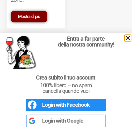
Mostra di più
Entra a far parte
della nostra community!
© 2011-2025 Marcello Leder. All rights reserved. | ® Quattrocalici
Crea subito il tuo account
Marchio Reg. | P.IVA 03921390245
100% libero – no spam
Condizioni d'uso
|
Privacy Policy
|
Cookie Policy
|
Preferenze
cookie
cancella quando vuoi
Login with
Facebook
Conoscere il Vino
Un testo completo per chi si avvicina al
mondo del vino. Un riferimento per i più
Login with
Google
esperti e i Sommeliers.