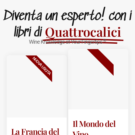
Diventa un esperto! con i
Quattrocalici
libri di
®
Wine Knowledge at Your Fingertips
BESTSELLER
NUOVA USCITA
Il Mondo del
La Francia del
Vino