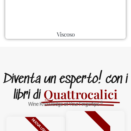
Viscoso
Diventa un esperto! con i
Quattrocalici
libri di
®
Wine Knowledge at Your Fingertips
BESTSELLER
NUOVA USCITA