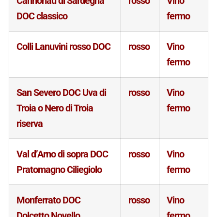
Cannonau di Sardegna
rosso
Vino
DOC classico
fermo
Colli Lanuvini rosso DOC
rosso
Vino
fermo
San Severo DOC Uva di
rosso
Vino
Troia o Nero di Troia
fermo
riserva
Val d’Arno di sopra DOC
rosso
Vino
Pratomagno Ciliegiolo
fermo
Monferrato DOC
rosso
Vino
Dolcetto Novello
fermo