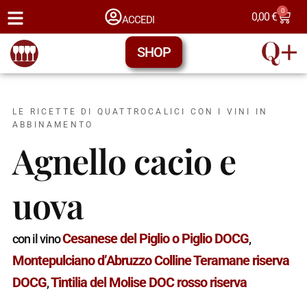
0
0,00
€
ACCEDI
SHOP
LE RICETTE DI QUATTROCALICI CON I VINI IN
ABBINAMENTO
Agnello cacio e
uova
Cesanese del Piglio o Piglio DOCG
con il vino
,
Montepulciano d’Abruzzo Colline Teramane riserva
DOCG
Tintilia del Molise DOC rosso riserva
,