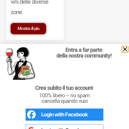
vini delle diverse
zone.
Mostra di più
Entra a far parte
della nostra community!
© 2011-2025 Marcello Leder. All rights reserved. | ® Quattrocalici
Crea subito il tuo account
Marchio Reg. | P.IVA 03921390245
100% libero – no spam
Condizioni d'uso
|
Privacy Policy
|
Cookie Policy
|
Preferenze
cookie
cancella quando vuoi
Login with
Facebook
L'Italia del Vino
Nel libro le
Regioni del Vino d’Italia
con
tutte le
Denominazioni
, e le
cartine