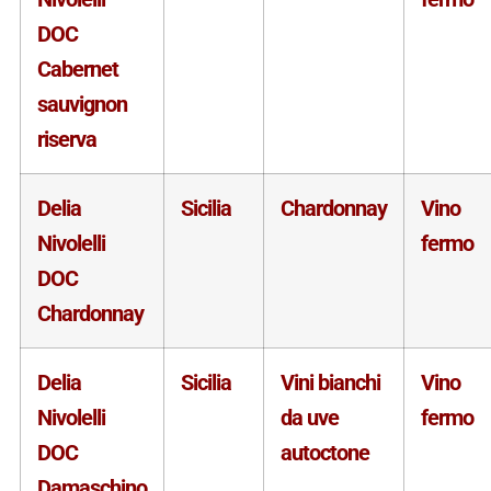
DOC
Cabernet
sauvignon
riserva
Delia
Sicilia
Chardonnay
Vino
Nivolelli
fermo
DOC
Chardonnay
Delia
Sicilia
Vini bianchi
Vino
Nivolelli
da uve
fermo
DOC
autoctone
Damaschino