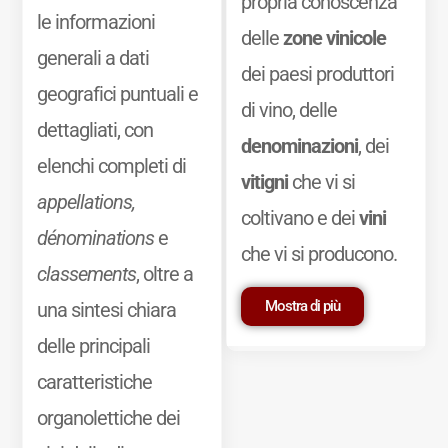
propria conoscenza
le informazioni
delle
zone vinicole
generali a dati
dei paesi produttori
geografici puntuali e
di vino, delle
dettagliati, con
denominazioni
, dei
elenchi completi di
vitigni
che vi si
appellations,
coltivano e dei
vini
dénominations
e
che vi si producono.
classements
, oltre a
Mostra di più
una sintesi chiara
delle principali
caratteristiche
organolettiche dei