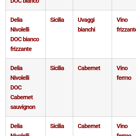
DOC bianco
Delia
Sicilia
Uvaggi
Vino
Nivolelli
bianchi
frizzant
DOC bianco
frizzante
Delia
Sicilia
Cabernet
Vino
Nivolelli
fermo
DOC
Cabernet
sauvignon
Delia
Sicilia
Cabernet
Vino
Nivolelli
fermo