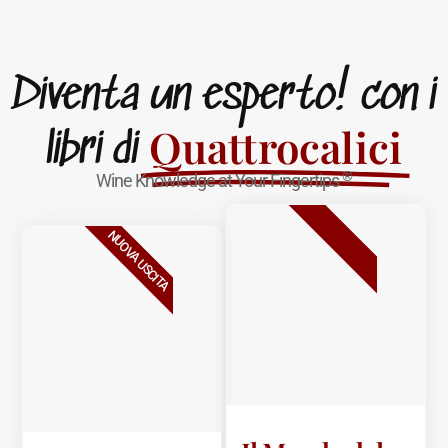
Diventa un esperto! con i
Quattrocalici
libri di
®
Wine Knowledge at Your Fingertips
BESTSELLER
NUOVA USCITA