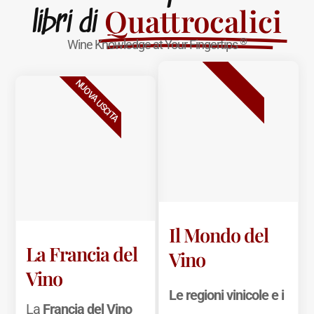
Quattrocalici
libri di
®
Wine Knowledge at Your Fingertips
BESTSELLER
NUOVA USCITA
Il Mondo del
La Francia del
Vino
Vino
Le regioni vinicole e i
La
Francia del Vino