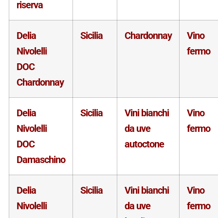
riserva
Delia
Sicilia
Chardonnay
Vino
Nivolelli
fermo
DOC
Chardonnay
Delia
Sicilia
Vini bianchi
Vino
Nivolelli
da uve
fermo
DOC
autoctone
Damaschino
Delia
Sicilia
Vini bianchi
Vino
Nivolelli
da uve
fermo