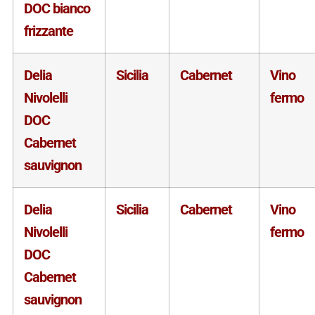
DOC bianco
frizzante
Delia
Sicilia
Cabernet
Vino
Nivolelli
fermo
DOC
Cabernet
sauvignon
Delia
Sicilia
Cabernet
Vino
Nivolelli
fermo
DOC
Cabernet
sauvignon