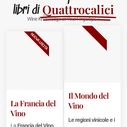
Quattrocalici
libri di
®
Wine Knowledge at Your Fingertips
BESTSELLER
NUOVA USCITA
Il Mondo del
La Francia del
Vino
Vino
Le regioni vinicole e i
La
Francia del Vino