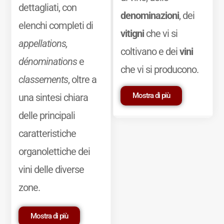
dettagliati, con
denominazioni
, dei
elenchi completi di
vitigni
che vi si
appellations,
coltivano e dei
vini
dénominations
e
che vi si producono.
classements
, oltre a
Mostra di più
una sintesi chiara
delle principali
caratteristiche
organolettiche dei
vini delle diverse
zone.
Mostra di più