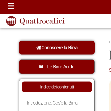
Conoscere la Birra
Le Birre Acide
S
Indice dei contenuti
Introduzione: Cos’è la Birra