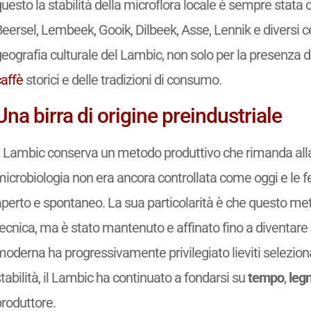
questo la stabilità della microflora locale è sempre stat
eersel, Lembeek, Gooik, Dilbeek, Asse, Lennik e diversi ce
eografia culturale del Lambic, non solo per la presenza di 
caffè
storici e delle tradizioni di consumo.
Una birra di origine preindustriale
l Lambic conserva un metodo produttivo che rimanda alla 
microbiologia non era ancora controllata come oggi e le
aperto e spontaneo. La sua particolarità è che questo 
ecnica, ma è stato mantenuto e affinato fino a diventare u
oderna ha progressivamente privilegiato lieviti selezionat
tabilità, il Lambic ha continuato a fondarsi su
tempo
,
leg
produttore.