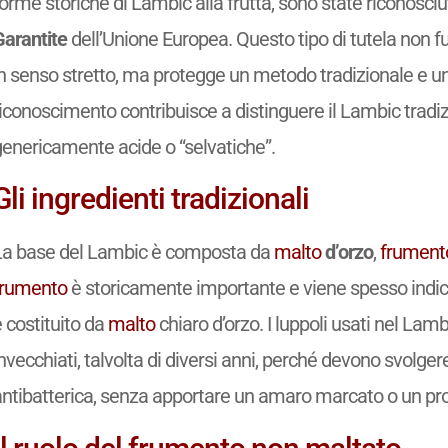
orme storiche di Lambic alla frutta, sono state riconosciu
Garantite
dell’Unione Europea. Questo tipo di tutela non
n senso stretto, ma protegge un metodo tradizionale e una
riconoscimento contribuisce a distinguere il Lambic tradi
genericamente acide o “selvatiche”.
Gli ingredienti tradizionali
La base del Lambic è composta da
malto
d’orzo
,
frument
frumento
è storicamente importante e viene spesso indicat
 costituito da
malto
chiaro d’orzo. I luppoli usati nel L
nvecchiati, talvolta di diversi anni, perché devono svolg
antibatterica, senza apportare un amaro marcato o un pro