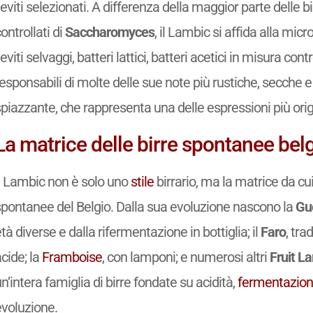
ieviti selezionati. A differenza della maggior parte delle bi
ontrollati di
Saccharomyces
, il Lambic si affida alla mic
ieviti selvaggi, batteri lattici, batteri acetici in misura con
esponsabili di molte delle sue note più rustiche, secche 
piazzante, che rappresenta una delle espressioni più origi
La matrice delle birre spontanee bel
Il Lambic non è solo uno
stile
birrario, ma la matrice da cui
spontanee del Belgio. Dalla sua evoluzione nascono la
Gu
tà diverse e dalla rifermentazione in bottiglia; il
Faro
, tra
cide; la
Framboise
, con lamponi; e numerosi altri
Fruit L
n’intera famiglia di birre fondate su acidità,
fermentazio
evoluzione.