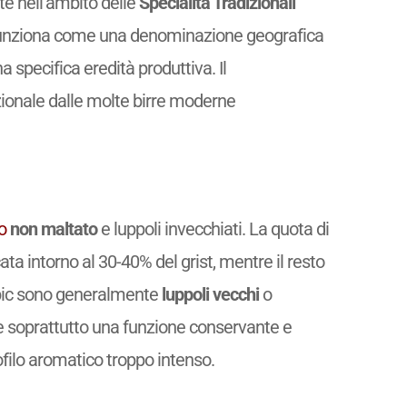
te nell’ambito delle
Specialità Tradizionali
 funziona come una denominazione geografica
 specifica eredità produttiva. Il
zionale dalle molte birre moderne
o
non maltato
e luppoli invecchiati. La quota di
a intorno al 30-40% del grist, mentre il resto
ambic sono generalmente
luppoli vecchi
o
ere soprattutto una funzione conservante e
filo aromatico troppo intenso.