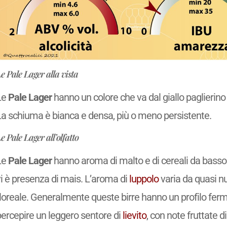
e Pale Lager alla vista
Le
Pale Lager
hanno un colore che va dal giallo paglierino
La schiuma è bianca e densa, più o meno persistente.
e Pale Lager all’olfatto
Le
Pale Lager
hanno aroma di malto e di cereali da basso
vi è presenza di mais. L’aroma di
luppolo
varia da quasi n
loreale. Generalmente queste birre hanno un profilo ferme
percepire un leggero sentore di
lievito
, con note fruttate d