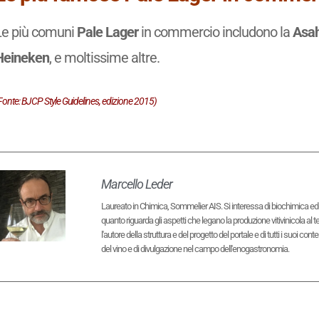
Le più comuni
Pale Lager
in commercio includono la
Asah
Heineken
, e moltissime altre.
Fonte: BJCP Style Guidelines, edizione 2015)
Marcello Leder
Laureato in Chimica, Sommelier AIS. Si interessa di biochimica ed eno
quanto riguarda gli aspetti che legano la produzione vitivinicola al 
l'autore della struttura e del progetto del portale e di tutti i suoi 
del vino e di divulgazione nel campo dell'enogastronomia.