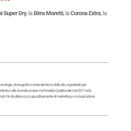
i Super Dry
, la
Birra Moretti
, la
Corona Extra
, la
logia, di enografia e storia del vino e della vite, soprattutto per
territorio e alla vicende umane. Ha fondato Quattrocalici nel 2011 ed è
contenuti. Fin da allora si occupa attivamente di marketing e comunicazione