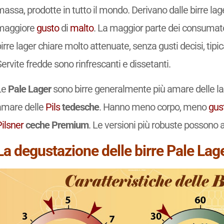
assa, prodotte in tutto il mondo. Derivano dalle birre lag
maggiore
gusto
di
malto
. La maggior parte dei consumato
irre lager chiare molto attenuate, senza gusti decisi, ti
ervite fredde sono rinfrescanti e dissetanti.
Le
Pale Lager
sono birre generalmente più amare delle 
amare delle
Pils
tedesche
. Hanno meno corpo, meno
gus
ilsner
ceche Premium
. Le versioni più robuste possono
La degustazione delle birre Pale Lag