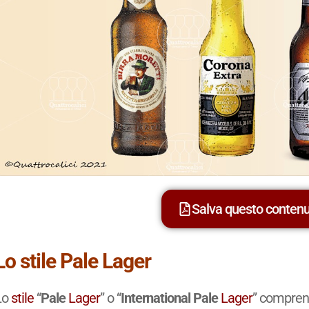
Salva questo conten
Lo stile Pale Lager
Lo
stile
“
Pale
Lager
” o “
International Pale
Lager
” compren