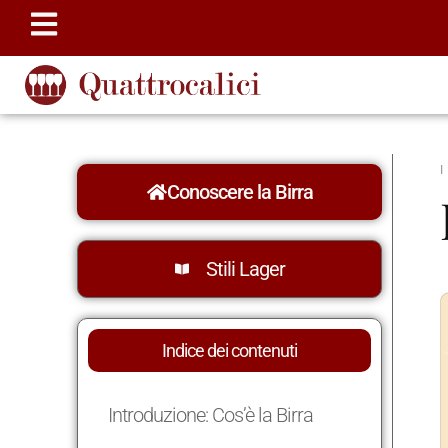
Conoscere la Birra
Stili Lager
Indice dei contenuti
Introduzione: Cos’è la Birra