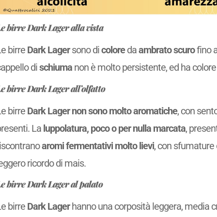
e birre Dark Lager alla vista
Le birre
Dark Lager
sono di
colore
da
ambrato scuro
fino 
cappello di
schiuma
non è molto persistente, ed ha colore
e birre Dark Lager all’olfatto
Le birre
Dark Lager
non sono molto aromatiche
, con sent
presenti. La
luppolatura, poco o per nulla marcata
, present
riscontrano
aromi fermentativi molto lievi
, con sfumature 
eggero ricordo di mais.
e birre Dark Lager al palato
Le birre
Dark Lager
hanno una corposità leggera, media 