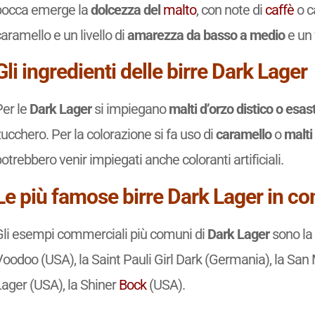
bocca emerge la
dolcezza del
malto
, con note di
caffè
o c
aramello e un livello di
amarezza da basso a medio
e un 
Gli ingredienti delle birre Dark Lager
Per le
Dark Lager
si impiegano
malti d’orzo distico o esas
ucchero. Per la colorazione si fa uso di
caramello
o
malti
otrebbero venir impiegati anche coloranti artificiali.
Le più famose birre Dark Lager in 
Gli esempi commerciali più comuni di
Dark Lager
sono la 
oodoo (USA), la Saint Pauli Girl Dark (Germania), la San 
Lager (USA), la Shiner
Bock
(USA).