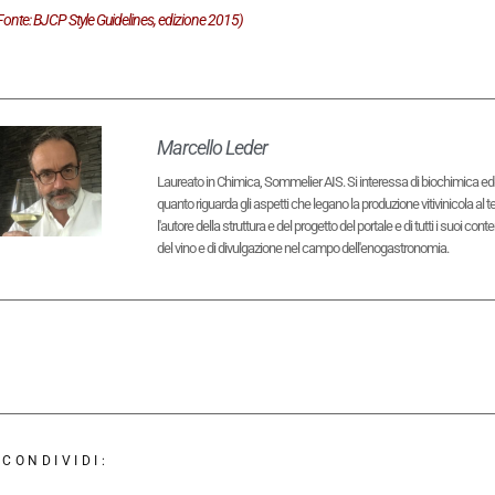
Fonte: BJCP Style Guidelines, edizione 2015)
Marcello Leder
Laureato in Chimica, Sommelier AIS. Si interessa di biochimica ed eno
quanto riguarda gli aspetti che legano la produzione vitivinicola al 
l'autore della struttura e del progetto del portale e di tutti i suoi 
del vino e di divulgazione nel campo dell'enogastronomia.
CONDIVIDI: