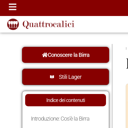
Conoscere la Birra
Stili Lager
Indice dei contenuti
Introduzione: Cos’è la Birra