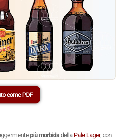
uto come PDF
eggermente
più morbida
della
Pale Lager
, con