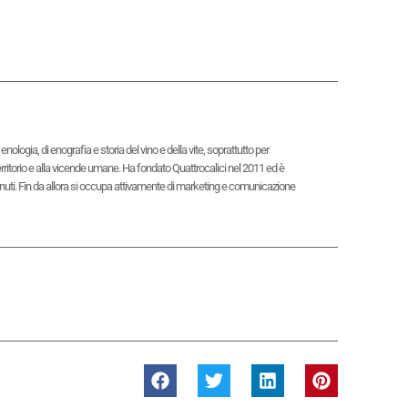
logia, di enografia e storia del vino e della vite, soprattutto per
territorio e alla vicende umane. Ha fondato Quattrocalici nel 2011 ed è
contenuti. Fin da allora si occupa attivamente di marketing e comunicazione