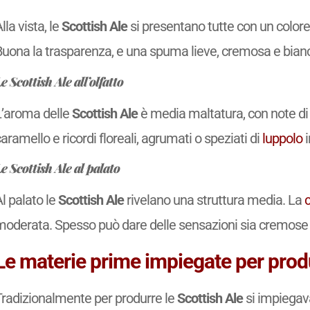
lla vista, le
Scottish Ale
si presentano tutte con un colore
Buona la trasparenza, e una spuma lieve, cremosa e bian
e Scottish Ale all’olfatto
L’aroma delle
Scottish Ale
è media maltatura, con note di c
aramello e ricordi floreali, agrumati o speziati di
luppolo
i
e Scottish Ale al palato
l palato le
Scottish Ale
rivelano una struttura media. La
oderata. Spesso può dare delle sensazioni sia cremose ch
Le materie prime impiegate per produ
Tradizionalmente per produrre le
Scottish Ale
si impiega