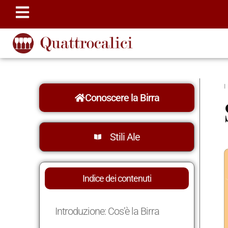
Conoscere la Birra
Stili Ale
Indice dei contenuti
Introduzione: Cos’è la Birra