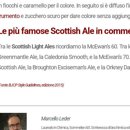
n fiocchi e caramello per il colore. In seguito si è diffuso 
frumento
e zucchero scuro per dare colore senza aggiunge
Le più famose Scottish Ale in comm
Tra le
Scottish Light Ales
ricordiamo la McEwan’s 60. Tra l
Greenmantle Ale, la Caledonia Smooth, e la McEwan’s 70.
cottish Ale, la Broughton Exciseman’s Ale, e la Orkney Da
Fonte: BJCP Style Guidelines, edizione 2015)
Marcello Leder
Laureato in Chimica, Sommelier AIS. Si interessa di biochimica ed eno