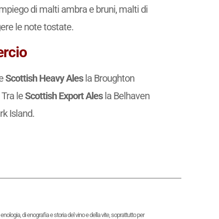
l’impiego di malti ambra e bruni, malti di
re le note tostate.
ercio
e
Scottish Heavy Ales
la Broughton
 Tra le
Scottish Export Ales
la Belhaven
rk Island.
logia, di enografia e storia del vino e della vite, soprattutto per