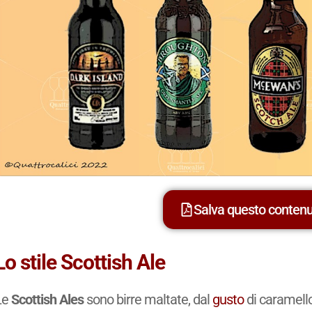
Salva questo conten
Lo stile Scottish Ale
Le
Scottish Ales
sono birre maltate, dal
gusto
di caramello