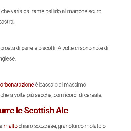
 che varia dal rame pallido al marrone scuro.
castra.
rosta di pane e biscotti. A volte ci sono note di
nglese.
carbonatazione
è bassa o al massimo
e a volte più secche, con ricordi di cereale.
rre le Scottish Ale
va
malto
chiaro scozzese, granoturco molato o