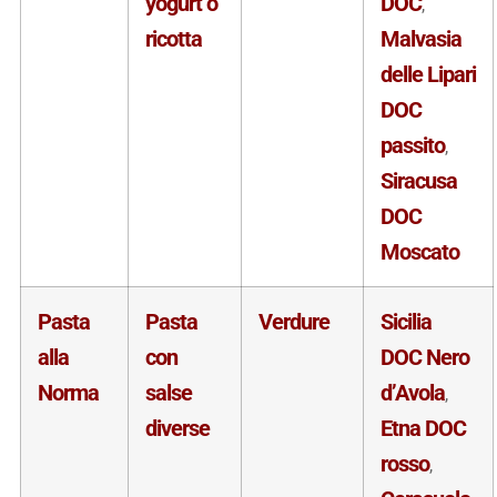
yogurt o
DOC
,
ricotta
Malvasia
delle Lipari
DOC
passito
,
Siracusa
DOC
Moscato
Pasta
Pasta
Verdure
Sicilia
alla
con
DOC Nero
Norma
salse
d’Avola
,
diverse
Etna DOC
rosso
,