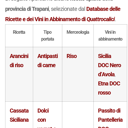
provincia di Trapani
, selezionate dal
Database delle
Ricette e dei Vini in Abbinamento di
Quattrocalici
.
Ricetta
Tipo
Merceologia
Vini in
portata
abbinamento
Arancini
Antipasti
Riso
Sicilia
di riso
di carne
DOC Nero
d’Avola
,
Etna DOC
rosso
Cassata
Dolci
Passito di
Siciliana
con
Pantelleria