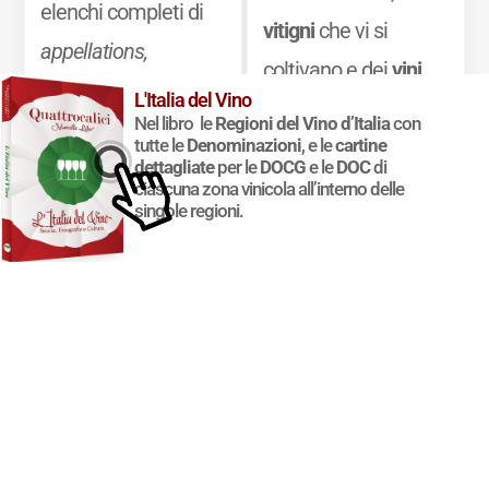
elenchi completi di
vitigni
che vi si
appellations,
coltivano e dei
vini
dénominations
e
L'Italia del Vino
che vi si producono.
Nel libro le
Regioni del Vino d’Italia
con
classements
, oltre a
tutte le
Denominazioni
, e le
cartine
Mostra di più
dettagliate
per le
DOCG
e le
DOC
di
una sintesi chiara
ciascuna zona vinicola all’interno delle
delle principali
singole regioni.
caratteristiche
organolettiche dei
vini delle diverse
zone.
Mostra di più