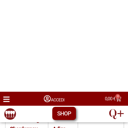
Alto Adige o
Trentino-
Chardonnay
dell’Alto Adige
Alto
Chardonnay
Adige
passito
Terlano DOC
Alto Adige o
Trentino-
Chardonnay
dell’Alto Adige
Alto
Chardonnay
Adige
passito Val
Venosta DOC
Alto Adige o
Trentino-
Chardonnay
dell’Alto Adige
Alto