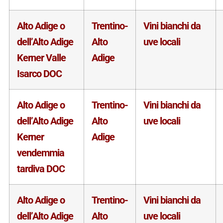
Alto Adige o
Trentino-
Vini bianchi da
Entra a far parte
dell’Alto Adige
Alto
uve locali
della nostra community!
Kerner Valle
Adige
Isarco DOC
Crea subito il tuo account
Alto Adige o
Trentino-
Vini bianchi da
100% libero – no spam
dell’Alto Adige
Alto
uve locali
cancella quando vuoi
Kerner
Adige
Login with
Facebook
L'Italia del Vino
vendemmia
Nel libro le
Regioni del Vino d’Italia
con
tardiva DOC
tutte le
Denominazioni
, e le
cartine
Login with
Google
dettagliate
per le
DOCG
e le
DOC
di
ciascuna zona vinicola all’interno delle
Alto Adige o
Trentino-
Vini bianchi da
singole regioni.
Login con e-mail
dell’Alto Adige
Alto
uve locali