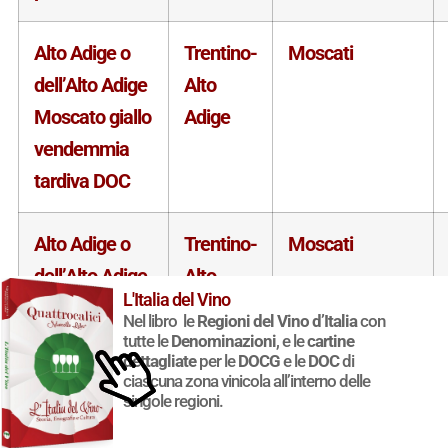
Alto Adige o
Trentino-
Moscati
dell’Alto Adige
Alto
Moscato giallo
Adige
vendemmia
tardiva DOC
Alto Adige o
Trentino-
Moscati
dell’Alto Adige
Alto
L'Italia del Vino
Moscato rosa
Adige
Nel libro le
Regioni del Vino d’Italia
con
DOC
tutte le
Denominazioni
, e le
cartine
dettagliate
per le
DOCG
e le
DOC
di
ciascuna zona vinicola all’interno delle
Alto Adige o
Trentino-
Moscati
singole regioni.
dell’Alto Adige
Alto