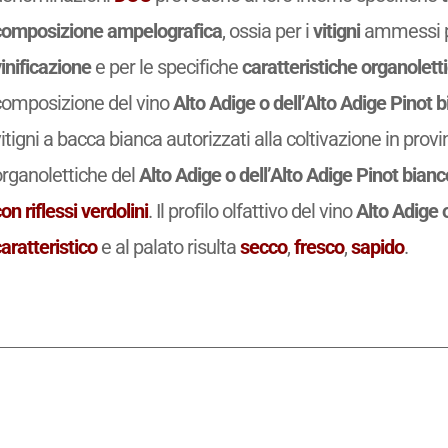
composizione ampelografica
, ossia per i
vitigni
ammessi pe
inificazione
e per le specifiche
caratteristiche organolett
composizione del vino
Alto Adige o dell’Alto Adige Pinot
itigni a bacca bianca autorizzati alla coltivazione in pro
organolettiche del
Alto Adige o dell’Alto Adige Pinot bian
on riflessi verdolini
. Il profilo olfattivo del vino
Alto Adige 
aratteristico
e al palato risulta
secco
,
fresco
,
sapido
.