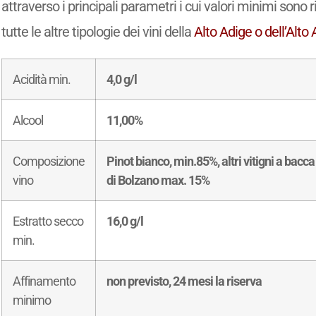
attraverso i principali parametri i cui valori minimi sono 
tutte le altre tipologie dei vini della
Alto Adige o dell’Alt
Acidità min.
4,0 g/l
Alcool
11,00%
Composizione
Pinot bianco, min.85%, altri vitigni a bacca
vino
di Bolzano max. 15%
Estratto secco
16,0 g/l
min.
Affinamento
non previsto, 24 mesi la riserva
minimo