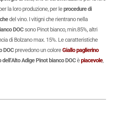
r la loro produzione, per le
procedure di
iche
del vino. I vitigni che rientrano nella
 bianco DOC
sono Pinot bianco, min.85%, altri
vincia di Bolzano max. 15%. Le caratteristiche
co DOC
prevedono un colore
Giallo paglierino
o dell’Alto Adige Pinot bianco DOC
è
piacevole
,