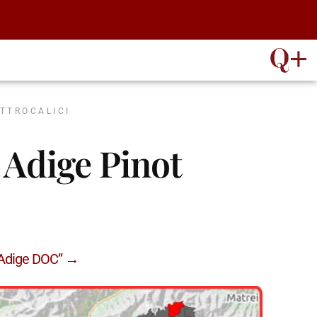
ATTROCALICI
o Adige Pinot
o Adige DOC” →