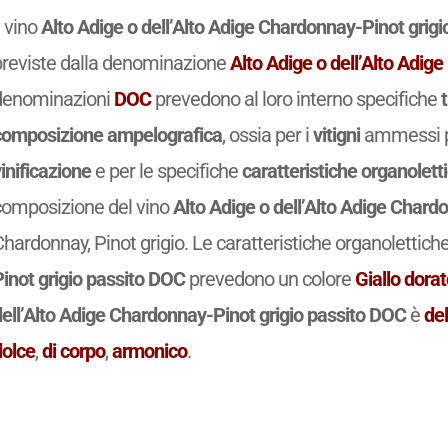
l vino
Alto Adige o dell’Alto Adige Chardonnay-Pinot grig
previste dalla denominazione
Alto Adige o dell’Alto Adig
denominazioni
DOC
prevedono al loro interno specifiche
composizione ampelografica
, ossia per i
vitigni
ammessi pe
inificazione
e per le specifiche
caratteristiche organolett
composizione del vino
Alto Adige o dell’Alto Adige Chard
hardonnay, Pinot grigio. Le caratteristiche organolettiche
Pinot grigio passito DOC
prevedono un colore
Giallo dora
dell’Alto Adige Chardonnay-Pinot grigio passito DOC
è
del
dolce
,
di corpo
,
armonico
.