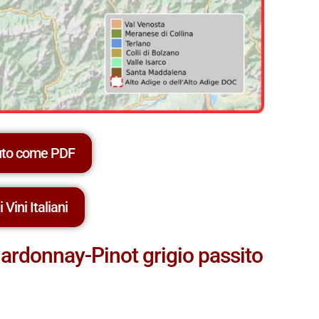
uto come PDF
 Vini Italiani
Chardonnay-Pinot grigio passito