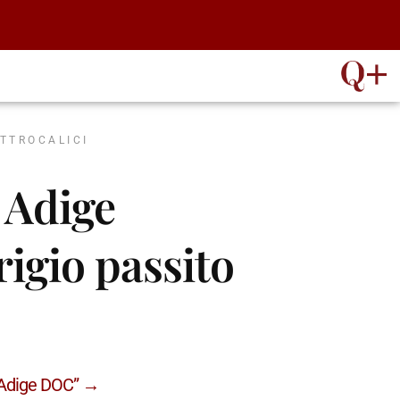
ATTROCALICI
o Adige
igio passito
o Adige DOC” →