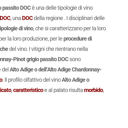
io passito DOC
è una delle tipologie di vino
e DOC
, una
DOC
della regione . I disciplinari delle
tipologie di vino
, che si caratterizzano per la loro
r la loro produzione, per le
procedure di
iche
del vino. I vitigni che rientrano nella
onnay-Pinot grigio passito DOC
sono
 del
Alto Adige o dell’Alto Adige Chardonnay-
to
. Il profilo olfattivo del vino
Alto Adige o
icato
,
caratteristico
e al palato risulta
morbido
,