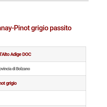
nnay-Pinot grigio passito
ll’Alto Adige DOC
ovincia di Bolzano
not grigio