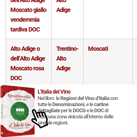
Moscato giallo
Adige
vendemmia
tardiva DOC
Alto Adige o
Trentino-
Moscati
dell’Alto Adige
Alto
Moscato rosa
Adige
DOC
L'Italia del Vino
Alto Adige o
Trentino-
Moscati
Nel libro le
Regioni del Vino d’Italia
con
tutte le
Denominazioni
, e le
cartine
dell’Alto Adige
Alto
dettagliate
per le
DOCG
e le
DOC
di
Moscato rosa
Adige
ciascuna zona vinicola all’interno delle
singole regioni.
passito DOC