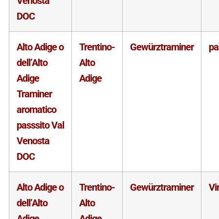
Venosta
DOC
Alto Adige o
Trentino-
Gewürztraminer
pa
dell’Alto
Alto
Adige
Adige
Traminer
aromatico
passsito Val
Venosta
DOC
Alto Adige o
Trentino-
Gewürztraminer
Vi
dell’Alto
Alto
Adige
Adige