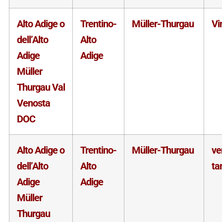
Alto Adige o
Trentino-
Müller-Thurgau
Vi
dell’Alto
Alto
Adige
Adige
Müller
Thurgau Val
Venosta
DOC
Alto Adige o
Trentino-
Müller-Thurgau
v
dell’Alto
Alto
ta
Adige
Adige
Müller
Thurgau