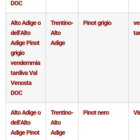
DOC
Alto Adige o
Trentino-
Pinot grigio
v
dell’Alto
Alto
ta
Adige Pinot
Adige
grigio
vendemmia
tardiva Val
Venosta
DOC
Alto Adige o
Trentino-
Pinot nero
Vi
dell’Alto
Alto
Adige Pinot
Adige