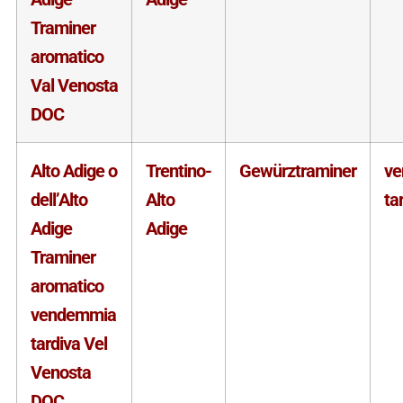
Traminer
aromatico
Val Venosta
DOC
Alto Adige o
Trentino-
Gewürztraminer
v
dell’Alto
Alto
ta
Adige
Adige
Traminer
aromatico
vendemmia
tardiva Vel
Venosta
DOC