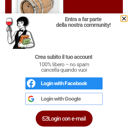
Entra a far parte
della nostra community!
Le migliori CANTINE
della Alto adige DOC
sottozona Val
Venosta
Crea subito il tuo account
100% libero – no spam
Vai alla Guida
cancella quando vuoi
Login with
Facebook
L'Italia del Vino
Nel libro le
Regioni del Vino d’Italia
con
tutte le
Denominazioni
, e le
cartine
Login with
Google
dettagliate
per le
DOCG
e le
DOC
di
ciascuna zona vinicola all’interno delle
singole regioni.
Login con e-mail