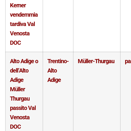
Kerner
vendemmia
tardiva Val
Venosta
DOC
Alto Adige o
Trentino-
Müller-Thurgau
pa
dell’Alto
Alto
Adige
Adige
Müller
Thurgau
passito Val
Venosta
DOC