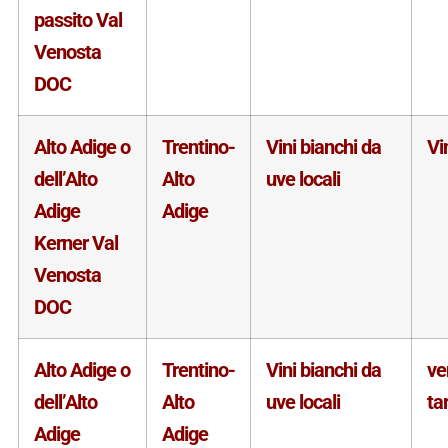
passito Val
Venosta
DOC
Alto Adige o
Trentino-
Vini bianchi da
Vi
dell’Alto
Alto
uve locali
Adige
Adige
Kerner Val
Venosta
DOC
Alto Adige o
Trentino-
Vini bianchi da
v
dell’Alto
Alto
uve locali
ta
Adige
Adige