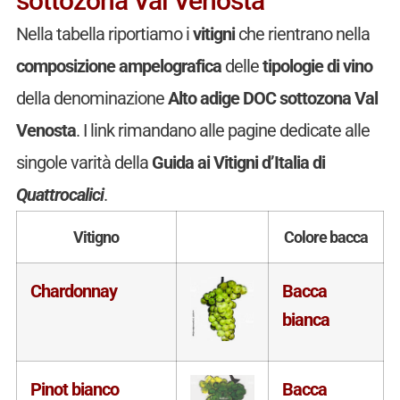
sottozona Val Venosta
Nella tabella riportiamo i
vitigni
che rientrano nella
composizione ampelografica
delle
tipologie di vino
della denominazione
Alto adige DOC sottozona Val
Venosta
. I link rimandano alle pagine dedicate alle
singole varità della
Guida ai Vitigni d’Italia di
Quattrocalici
.
Vitigno
Colore bacca
Chardonnay
Bacca
bianca
Pinot bianco
Bacca