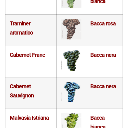
bianca
Traminer
Bacca rosa
aromatico
Cabernet Franc
Bacca nera
Cabernet
Bacca nera
Sauvignon
Malvasia Istriana
Bacca
bianca