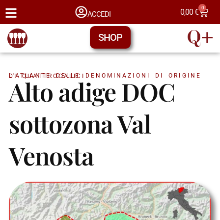
0
0,00
€
ACCEDI
SHOP
L'ATLANTE DELLE DENOMINAZIONI DI ORIGINE DI QUATTROCALICI
Alto adige DOC
sottozona Val
Venosta