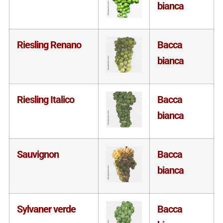
bianca
Riesling Renano
Bacca
bianca
Riesling Italico
Bacca
bianca
Sauvignon
Bacca
bianca
Sylvaner verde
Bacca