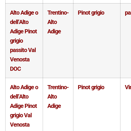
Alto Adige o
Trentino-
Pinot grigio
pa
dell’Alto
Alto
Adige Pinot
Adige
grigio
passito Val
Venosta
DOC
Alto Adige o
Trentino-
Pinot grigio
Vi
dell’Alto
Alto
Adige Pinot
Adige
grigio Val
Venosta