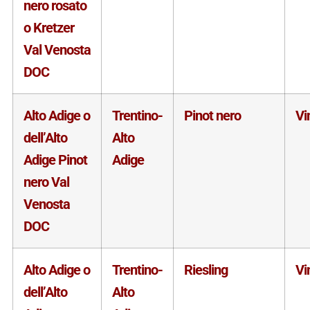
nero rosato
o Kretzer
Val Venosta
DOC
Alto Adige o
Trentino-
Pinot nero
Vi
dell’Alto
Alto
Adige Pinot
Adige
nero Val
Venosta
DOC
Alto Adige o
Trentino-
Riesling
Vi
dell’Alto
Alto