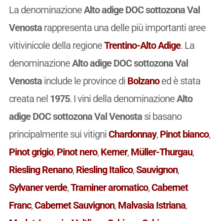
La denominazione
Alto adige DOC sottozona Val
Venosta
rappresenta una delle più importanti aree
vitivinicole della regione
Trentino-Alto Adige
. La
denominazione
Alto adige DOC sottozona Val
Venosta
include le province di
Bolzano
ed è stata
creata nel
1975
. I vini della denominazione
Alto
adige DOC sottozona Val Venosta
si basano
principalmente sui vitigni
Chardonnay
,
Pinot bianco
,
Pinot grigio
,
Pinot nero
,
Kerner
,
Müller-Thurgau
,
Riesling Renano
,
Riesling Italico
,
Sauvignon
,
Sylvaner verde
,
Traminer aromatico
,
Cabernet
Franc
,
Cabernet Sauvignon
,
Malvasia Istriana
,