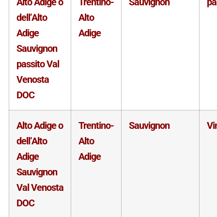
Alto Adige o
Trentino-
Sauvignon
pa
dell’Alto
Alto
Adige
Adige
Sauvignon
passito Val
Venosta
DOC
Alto Adige o
Trentino-
Sauvignon
Vi
dell’Alto
Alto
Adige
Adige
Sauvignon
Val Venosta
DOC