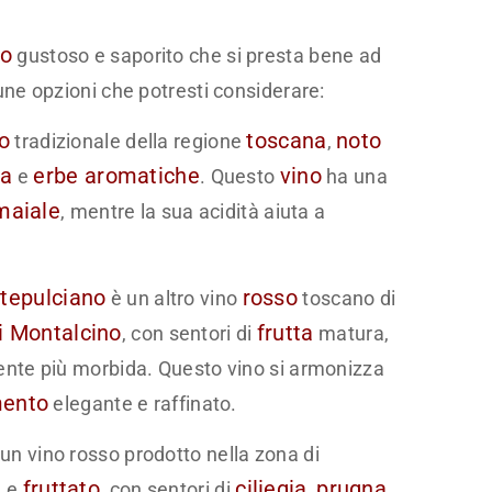
to
gustoso e saporito che si presta bene ad
une opzioni che potresti considerare:
o
toscana
noto
tradizionale della regione
,
la
erbe aromatiche
vino
e
. Questo
ha una
maiale
, mentre la sua acidità aiuta a
tepulciano
rosso
è un altro vino
toscano di
i Montalcino
frutta
, con sentori di
matura,
nte più morbida. Questo vino si armonizza
mento
elegante e raffinato.
un vino rosso prodotto nella zona di
fruttato
ciliegia
prugna
e e
, con sentori di
,