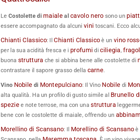
maiale
cavolo nero
piat
Le
Costolette di
al
sono un
vini
essere accompagnato da alcuni
toscani. Ecco alc
Chianti Classico
Chianti Classico
vino
ross
: Il
è un
profumi
ciliegia
frago
per la sua acidità fresca e i
di
,
struttura
buona
che si abbina bene alle costolette di
carne
contrastare il sapore grasso della
.
Nobile
Montepulciano
Nobile
Mon
Vino
di
: Il Vino
di
Brunello d
alta qualità. Ha un profilo di gusto simile al
spezie
struttura
e note terrose, ma con una
leggerme
abbina
bene con le costolette di maiale, offrendo un
Morellino di Scansano
Morellino di Scansano
: Il
è 
Maremma toscana
Scansano, nella
. È un vino vivac