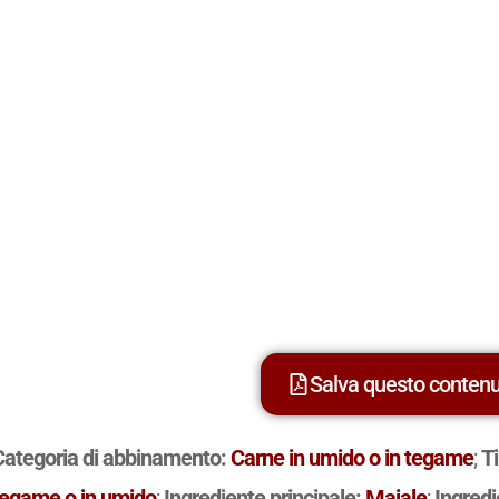
Salva questo conten
Categoria di abbinamento:
Carne in umido o in tegame
;
Ti
tegame o in umido
;
Ingrediente principale:
Maiale
;
Ingred