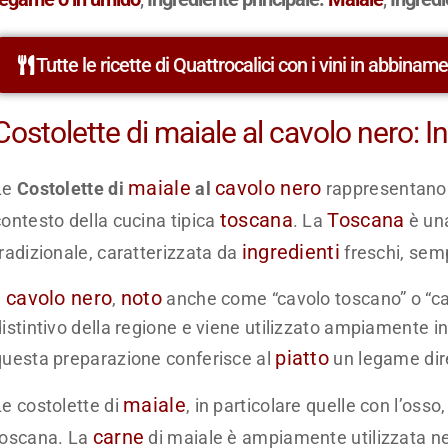
Tutte le ricette di Quattrocalici con i vini in abbinam
Costolette di maiale al cavolo nero: I
maiale
cavolo nero
Le
Costolette di
al
rappresentano
toscana
Toscana
contesto della cucina tipica
. La
è una
ingredienti
tradizionale, caratterizzata da
freschi, sempl
cavolo nero
noto
l
,
anche come “cavolo toscano” o “cav
istintivo della regione e viene utilizzato ampiamente in
piatto
questa preparazione conferisce al
un legame dire
maiale
Le costolette di
, in particolare quelle con l’os
carne
toscana. La
di maiale è ampiamente utilizzata ne