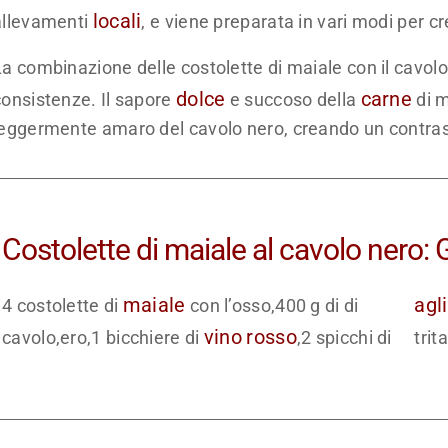
locali
allevamenti
, e viene preparata in vari modi per cre
La combinazione delle costolette di maiale con il cavol
dolce
carne
consistenze. Il sapore
e succoso della
di m
leggermente amaro del cavolo nero, creando un contras
Costolette di maiale al cavolo nero: G
maiale
agl
4 costolette di
con l’osso,400 g di di
vino
rosso
cavolo,ero,1 bicchiere di
,2 spicchi di
trit