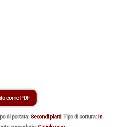
uto come PDF
po di portata:
Secondi piatti
;
Tipo di cottura:
In
iente secondario:
Cavolo nero