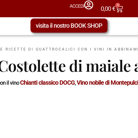
0
ACCEDI
0,00
€
visita il nostro BOOK SHOP
LE RICETTE DI QUATTROCALICI CON I VINI IN ABBINA
Costolette di maiale 
Chianti classico DOCG
Vino nobile di Montepul
on il vino
,