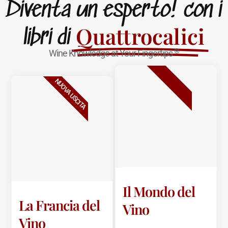
Diventa un esperto! con i
Quattrocalici
libri di
®
Wine Knowledge at Your Fingertips
BESTSELLER
NUOVA USCITA
Il Mondo del
La Francia del
Vino
Vino