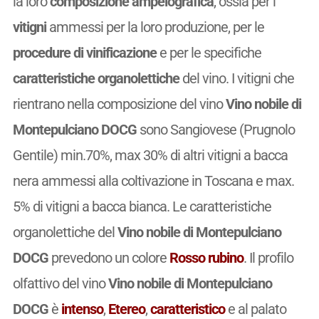
la loro
composizione ampelografica
, ossia per i
vitigni
ammessi per la loro produzione, per le
procedure di vinificazione
e per le specifiche
caratteristiche organolettiche
del vino. I vitigni che
rientrano nella composizione del vino
Vino nobile di
Montepulciano DOCG
sono Sangiovese (Prugnolo
Gentile) min.70%, max 30% di altri vitigni a bacca
nera ammessi alla coltivazione in Toscana e max.
5% di vitigni a bacca bianca. Le caratteristiche
organolettiche del
Vino nobile di Montepulciano
DOCG
prevedono un colore
Rosso rubino
. Il profilo
olfattivo del vino
Vino nobile di Montepulciano
DOCG
è
intenso
,
Etereo
,
caratteristico
e al palato