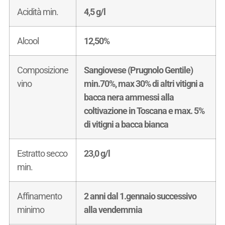
Acidità min.
4,5 g/l
Alcool
12,50%
Composizione
Sangiovese (Prugnolo Gentile)
vino
min.70%, max 30% di altri vitigni a
bacca nera ammessi alla
coltivazione in Toscana e max. 5%
di vitigni a bacca bianca
Estratto secco
23,0 g/l
min.
Affinamento
2 anni dal 1.gennaio successivo
minimo
alla vendemmia