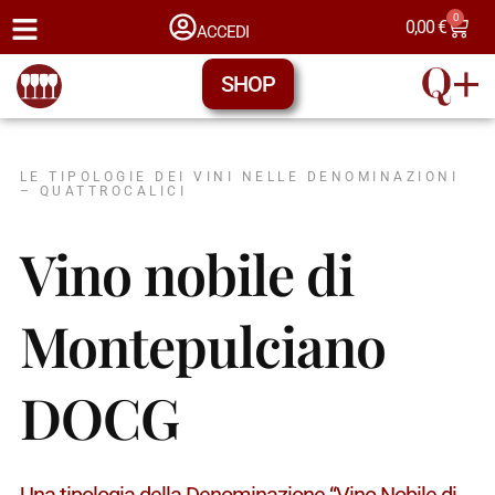
0
0,00
€
ACCEDI
SHOP
LE TIPOLOGIE DEI VINI NELLE DENOMINAZIONI
– QUATTROCALICI
Vino nobile di
Montepulciano
DOCG
Una tipologia della Denominazione “Vino Nobile di