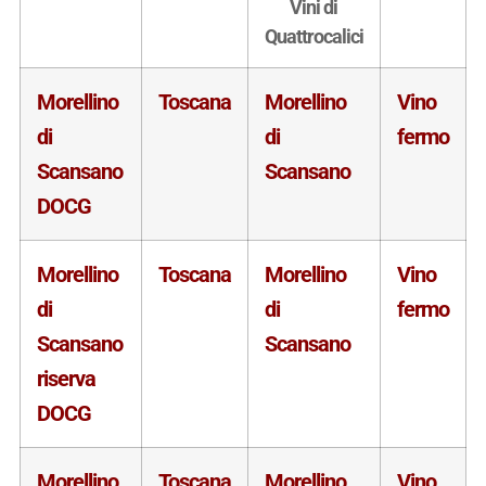
Vini di
Quattrocalici
Morellino
Toscana
Morellino
Vino
di
di
fermo
Scansano
Scansano
DOCG
Morellino
Toscana
Morellino
Vino
di
di
fermo
Scansano
Scansano
riserva
DOCG
Morellino
Toscana
Morellino
Vino