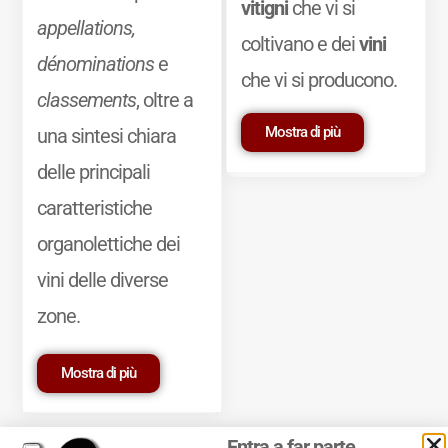
vitigni
che vi si
appellations,
coltivano e dei
vini
dénominations
e
che vi si producono.
classements
, oltre a
Mostra di più
una sintesi chiara
delle principali
caratteristiche
organolettiche dei
vini delle diverse
zone.
Mostra di più
Entra a far parte