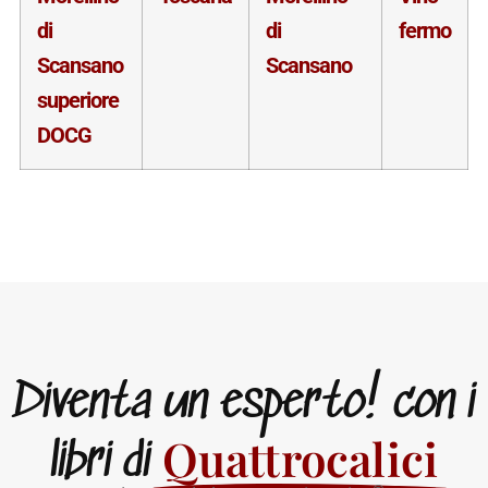
di
di
fermo
Scansano
Scansano
superiore
DOCG
Diventa un esperto! con i
Quattrocalici
libri di