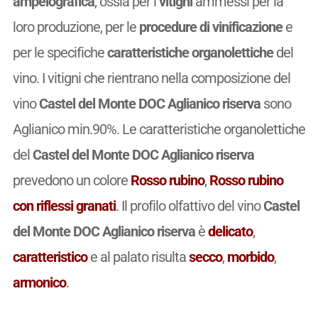
ampelografica
, ossia per i
vitigni
ammessi per la
loro produzione, per le
procedure di vinificazione
e
per le specifiche
caratteristiche organolettiche
del
vino. I vitigni che rientrano nella composizione del
vino
Castel del Monte DOC Aglianico riserva
sono
Aglianico min.90%. Le caratteristiche organolettiche
del
Castel del Monte DOC Aglianico riserva
prevedono un colore
Rosso rubino
,
Rosso rubino
con riflessi granati
. Il profilo olfattivo del vino
Castel
del Monte DOC Aglianico riserva
è
delicato
,
caratteristico
e al palato risulta
secco
,
morbido
,
armonico
.