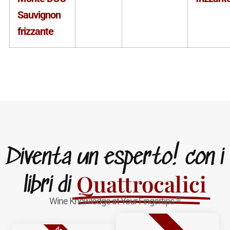
Sauvignon
frizzante
Diventa un esperto! con i
Quattrocalici
libri di
®
Wine Knowledge at Your Fingertips