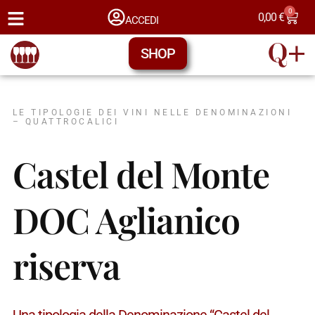
0
0,00
€
ACCEDI
SHOP
LE TIPOLOGIE DEI VINI NELLE DENOMINAZIONI
– QUATTROCALICI
Castel del Monte
DOC Aglianico
riserva
Una tipologia della Denominazione “Castel del