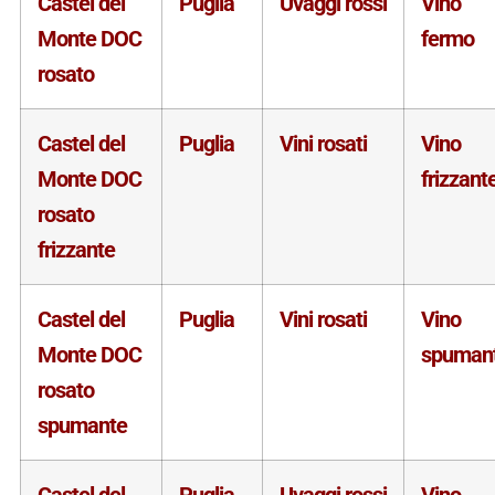
Castel del
Puglia
Uvaggi rossi
Vino
Monte DOC
fermo
rosato
Castel del
Puglia
Vini rosati
Vino
Monte DOC
frizzant
rosato
frizzante
Castel del
Puglia
Vini rosati
Vino
Monte DOC
spuman
rosato
spumante
Castel del
Puglia
Uvaggi rossi
Vino