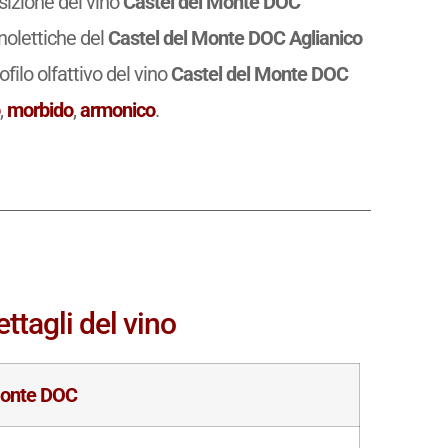
osizione del vino
Castel del Monte DOC
nolettiche del
Castel del Monte DOC Aglianico
profilo olfattivo del vino
Castel del Monte DOC
o
,
morbido
,
armonico
.
ttagli del vino
Monte DOC