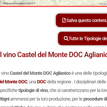
Salva questo conten
Tutte le Tipologie dei
Il vino Castel del Monte DOC Agliani
l vino
Castel del Monte DOC Aglianico
è una delle tipolog
del Monte DOC
, una
DOC
della regione . I disciplinari de
specifiche
tipologie di vino
, che si caratterizzano per la lo
itigni
ammessi per la loro produzione, per le
procedure di