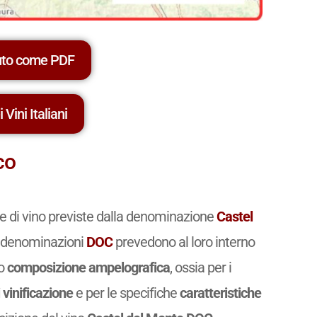
uto come PDF
 Vini Italiani
co
ie di vino previste dalla denominazione
Castel
lle denominazioni
DOC
prevedono al loro interno
ro
composizione ampelografica
, ossia per i
 vinificazione
e per le specifiche
caratteristiche