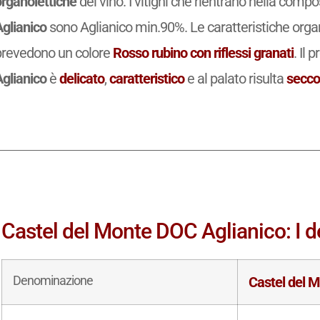
organolettiche
del vino. I vitigni che rientrano nella comp
Aglianico
sono Aglianico min.90%. Le caratteristiche orga
prevedono un colore
Rosso rubino con riflessi granati
. Il 
Aglianico
è
delicato
,
caratteristico
e al palato risulta
secc
Castel del Monte DOC Aglianico: I de
Denominazione
Castel del 