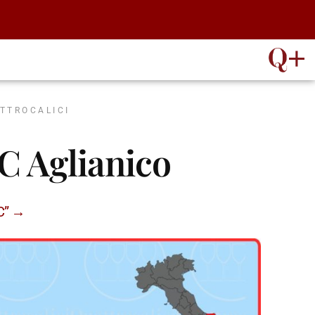
ATTROCALICI
C Aglianico
OC” →