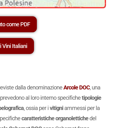
uto come PDF
 Vini Italiani
 previste dalla denominazione
Arcole DOC
, una
prevedono al loro interno specifiche
tipologie
elografica
, ossia per i
vitigni
ammessi per la
specifiche
caratteristiche organolettiche
del