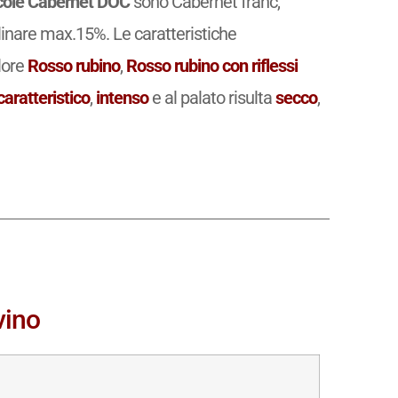
cole Cabernet DOC
sono Cabernet franc,
linare max.15%. Le caratteristiche
lore
Rosso rubino
,
Rosso rubino con riflessi
caratteristico
,
intenso
e al palato risulta
secco
,
vino