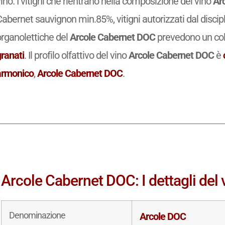
ino. I vitigni che rientrano nella composizione del vino
Ar
abernet sauvignon min.85%, vitigni autorizzati dal discip
organolettiche del
Arcole Cabernet DOC
prevedono un co
granati
. Il profilo olfattivo del vino
Arcole Cabernet DOC
è
armonico
,
Arcole Cabernet DOC
.
Arcole Cabernet DOC: I dettagli del 
Denominazione
Arcole DOC