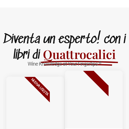
Diventa un esperto! con i
Quattrocalici
libri di
®
Wine Knowledge at Your Fingertips
BESTSELLER
NUOVA USCITA