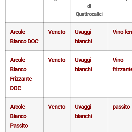
di
Quattrocalici
Arcole
Veneto
Uvaggi
Vino fe
Bianco DOC
bianchi
Arcole
Veneto
Uvaggi
Vino
Bianco
bianchi
frizzant
Frizzante
DOC
Arcole
Veneto
Uvaggi
passito
Bianco
bianchi
Passito