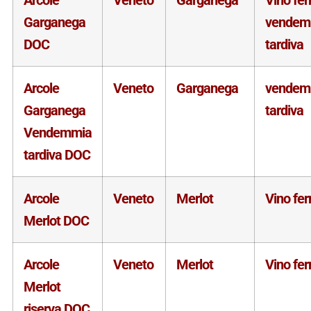
Garganega
vendem
DOC
tardiva
Arcole
Veneto
Garganega
vendem
Garganega
tardiva
Vendemmia
tardiva DOC
Arcole
Veneto
Merlot
Vino fe
Merlot DOC
Arcole
Veneto
Merlot
Vino fe
Merlot
riserva DOC