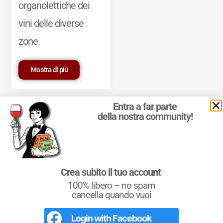
organolettiche dei
vini delle diverse
zone.
Mostra di più
Entra a far parte
della nostra community!
© 2011-2025 Marcello Leder. All rights reserved. | ® Quattrocalici
Crea subito il tuo account
Marchio Reg. | P.IVA 03921390245
100% libero – no spam
Condizioni d'uso
|
Privacy Policy
|
Cookie Policy
|
Preferenze
cookie
cancella quando vuoi
Login with
Facebook
L'Italia del Vino