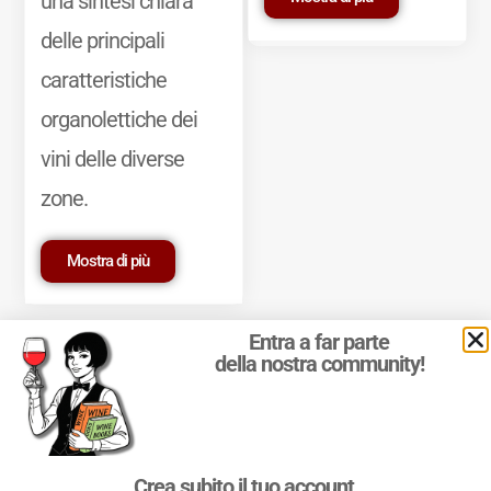
una sintesi chiara
delle principali
caratteristiche
organolettiche dei
vini delle diverse
zone.
Mostra di più
Entra a far parte
della nostra community!
© 2011-2025 Marcello Leder. All rights reserved. | ® Quattrocalici
Crea subito il tuo account
Marchio Reg. | P.IVA 03921390245