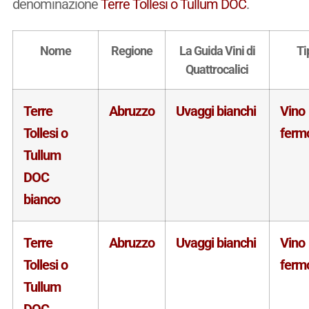
denominazione
Terre Tollesi o Tullum DOC
.
Nome
Regione
La Guida Vini di
Ti
Quattrocalici
Terre
Abruzzo
Uvaggi bianchi
Vino
Tollesi o
ferm
Tullum
DOC
bianco
Terre
Abruzzo
Uvaggi bianchi
Vino
Tollesi o
ferm
Tullum
DOC