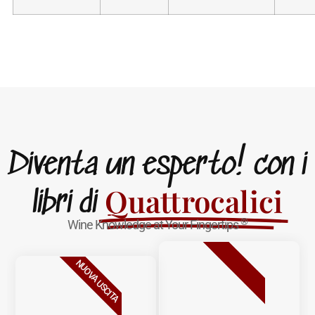
Diventa un esperto! con i
Quattrocalici
libri di
®
Wine Knowledge at Your Fingertips
BESTSELLER
NUOVA USCITA