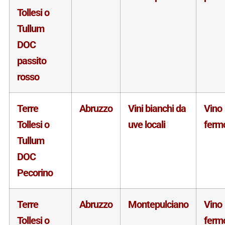
Tollesi o
Tullum
DOC
passito
rosso
Terre
Abruzzo
Vini bianchi da
Vino
Tollesi o
uve locali
ferm
Tullum
DOC
Pecorino
Terre
Abruzzo
Montepulciano
Vino
Tollesi o
ferm