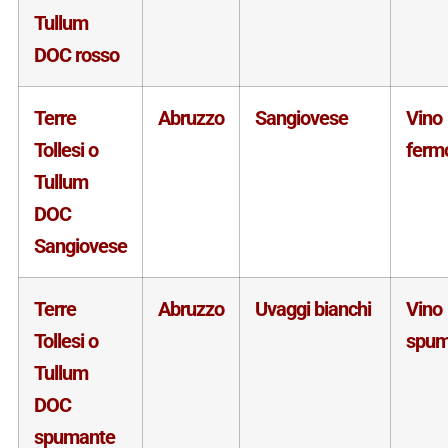
Tullum
DOC rosso
Terre
Abruzzo
Sangiovese
Vino
Tollesi o
ferm
Tullum
DOC
Sangiovese
Terre
Abruzzo
Uvaggi bianchi
Vino
Tollesi o
spum
Tullum
DOC
spumante