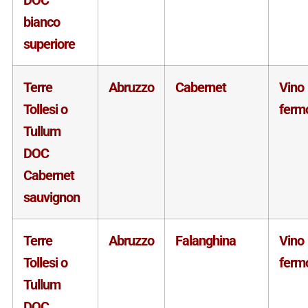
bianco
superiore
Terre
Abruzzo
Cabernet
Vino
Tollesi o
ferm
Tullum
DOC
Cabernet
sauvignon
Terre
Abruzzo
Falanghina
Vino
Tollesi o
ferm
Tullum
DOC