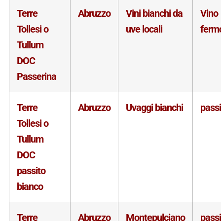
Terre
Abruzzo
Vini bianchi da
Vino
Tollesi o
uve locali
ferm
Tullum
DOC
Passerina
Terre
Abruzzo
Uvaggi bianchi
passi
Tollesi o
Tullum
DOC
passito
bianco
Terre
Abruzzo
Montepulciano
passi