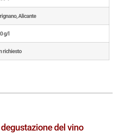
rignano, Alicante
0 g/l
n richiesto
a degustazione del vino