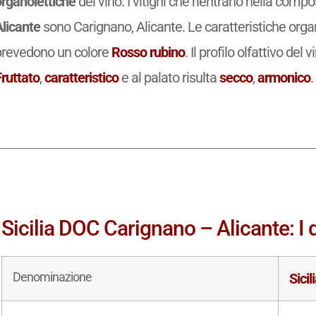
organolettiche
del vino. I vitigni che rientrano nella comp
Alicante
sono Carignano, Alicante. Le caratteristiche orga
prevedono un colore
Rosso rubino
. Il profilo olfattivo del 
Fruttato
,
caratteristico
e al palato risulta
secco
,
armonico
.
Sicilia DOC Carignano – Alicante: I d
Denominazione
Sici