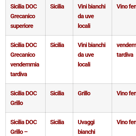
Sicilia DOC
Sicilia
Vini bianchi
Vino fe
Grecanico
da uve
superiore
locali
Sicilia DOC
Sicilia
Vini bianchi
vendem
Grecanico
da uve
tardiva
vendemmia
locali
tardiva
Sicilia DOC
Sicilia
Grillo
Vino fe
Grillo
Sicilia DOC
Sicilia
Uvaggi
Vino fe
Grillo –
bianchi