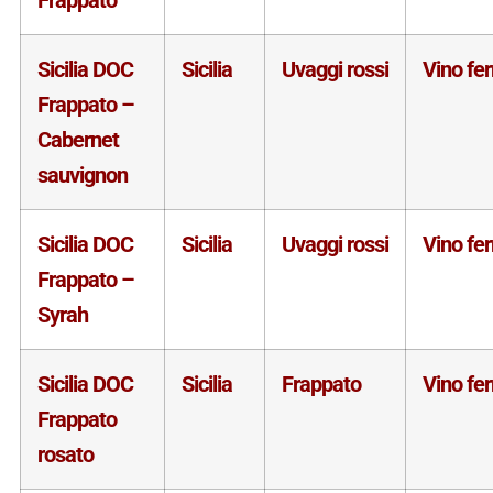
Sicilia DOC
Sicilia
Uvaggi rossi
Vino fe
Frappato –
Cabernet
sauvignon
Sicilia DOC
Sicilia
Uvaggi rossi
Vino fe
Frappato –
Syrah
Sicilia DOC
Sicilia
Frappato
Vino fe
Frappato
rosato