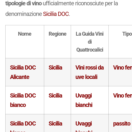
tipologie di vino
ufficialmente riconosciute per la
denominazione
Sicilia DOC
.
Nome
Regione
La Guida Vini
Tipo
di
Quattrocalici
Sicilia DOC
Sicilia
Vini rossi da
Vino fe
Alicante
uve locali
Sicilia DOC
Sicilia
Uvaggi
Vino fe
bianco
bianchi
Sicilia DOC
Sicilia
Uvaggi
passito