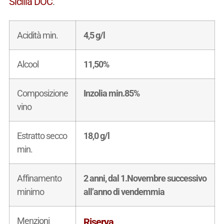
Sicilia DOC
.
Acidità min.
4,5 g/l
Alcool
11,50%
Composizione
Inzolia min.85%
vino
Estratto secco
18,0 g/l
min.
Affinamento
2 anni, dal 1.Novembre successivo
minimo
all’anno di vendemmia
Menzioni
Riserva