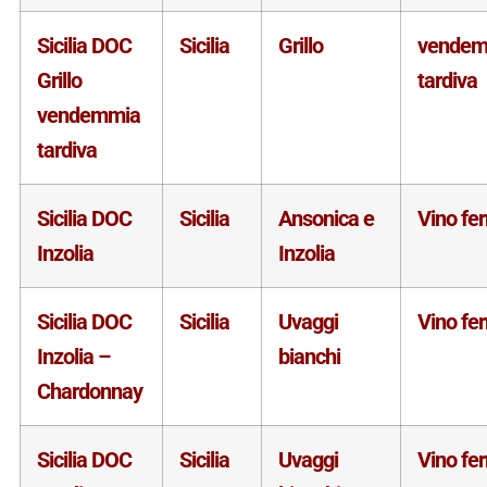
Sicilia DOC
Sicilia
Grillo
vendem
Grillo
tardiva
vendemmia
tardiva
Sicilia DOC
Sicilia
Ansonica e
Vino fe
Inzolia
Inzolia
Sicilia DOC
Sicilia
Uvaggi
Vino fe
Inzolia –
bianchi
Chardonnay
Sicilia DOC
Sicilia
Uvaggi
Vino fe