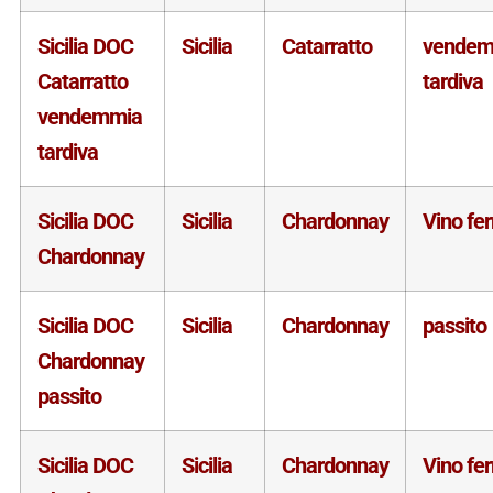
Sicilia DOC
Sicilia
Catarratto
vendem
Catarratto
tardiva
vendemmia
tardiva
Sicilia DOC
Sicilia
Chardonnay
Vino fe
Chardonnay
Sicilia DOC
Sicilia
Chardonnay
passito
Chardonnay
passito
Sicilia DOC
Sicilia
Chardonnay
Vino fe