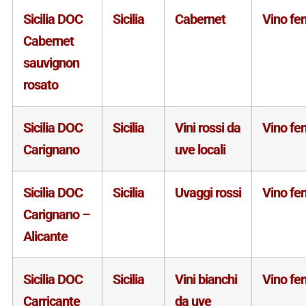
Sicilia DOC
Sicilia
Cabernet
Vino fe
Cabernet
sauvignon
rosato
Sicilia DOC
Sicilia
Vini rossi da
Vino fe
Carignano
uve locali
Sicilia DOC
Sicilia
Uvaggi rossi
Vino fe
Carignano –
Alicante
Sicilia DOC
Sicilia
Vini bianchi
Vino fe
Carricante
da uve