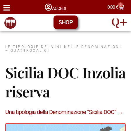
0
0,00
€
ACCEDI
SHOP
LE TIPOLOGIE DEI VINI NELLE DENOMINAZIONI
– QUATTROCALICI
Sicilia DOC Inzolia
riserva
Una tipologia della Denominazione “Sicilia DOC” →