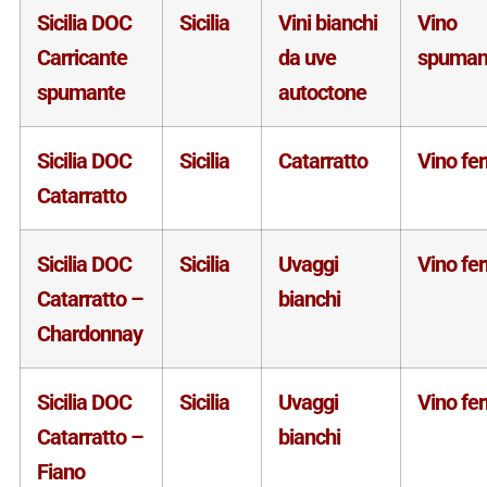
Sicilia DOC
Sicilia
Vini bianchi
Vino
Carricante
da uve
spuman
spumante
autoctone
Sicilia DOC
Sicilia
Catarratto
Vino fe
Catarratto
Sicilia DOC
Sicilia
Uvaggi
Vino fe
Catarratto –
bianchi
Chardonnay
Sicilia DOC
Sicilia
Uvaggi
Vino fe
Catarratto –
bianchi
Fiano