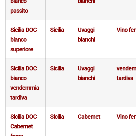
bianco
bianchi
passito
Sicilia DOC
Sicilia
Uvaggi
Vino fe
bianco
bianchi
superiore
Sicilia DOC
Sicilia
Uvaggi
vendem
bianco
bianchi
tardiva
vendemmia
tardiva
Sicilia DOC
Sicilia
Cabernet
Vino fe
Cabernet
franc