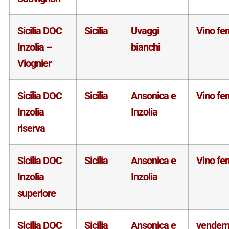
Sicilia DOC
Sicilia
Uvaggi
Vino fe
Inzolia –
bianchi
Viognier
Sicilia DOC
Sicilia
Ansonica e
Vino fe
Inzolia
Inzolia
riserva
Sicilia DOC
Sicilia
Ansonica e
Vino fe
Inzolia
Inzolia
superiore
Sicilia DOC
Sicilia
Ansonica e
vendem