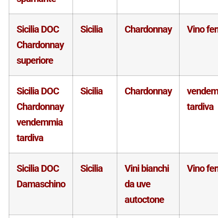
Sicilia DOC
Sicilia
Chardonnay
Vino fe
Chardonnay
superiore
Sicilia DOC
Sicilia
Chardonnay
vendem
Chardonnay
tardiva
vendemmia
tardiva
Sicilia DOC
Sicilia
Vini bianchi
Vino fe
Damaschino
da uve
autoctone