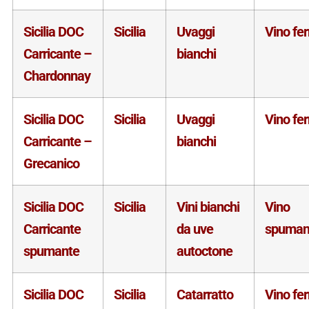
Sicilia DOC
Sicilia
Uvaggi
Vino fe
Carricante –
bianchi
Chardonnay
Sicilia DOC
Sicilia
Uvaggi
Vino fe
Carricante –
bianchi
Grecanico
Sicilia DOC
Sicilia
Vini bianchi
Vino
Carricante
da uve
spuman
spumante
autoctone
Sicilia DOC
Sicilia
Catarratto
Vino fe