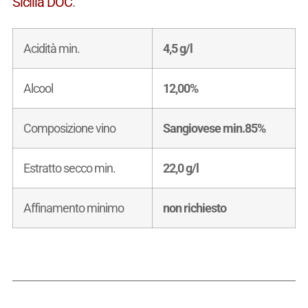
Sicilia DOC
.
Acidità min.
4,5 g/l
Alcool
12,00%
Composizione vino
Sangiovese min.85%
Estratto secco min.
22,0 g/l
Affinamento minimo
non richiesto