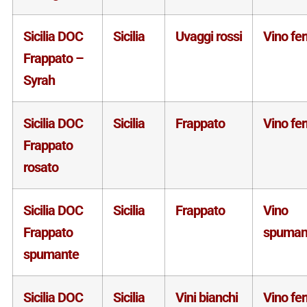
Sicilia DOC
Sicilia
Uvaggi rossi
Vino fe
Frappato –
Syrah
Sicilia DOC
Sicilia
Frappato
Vino fe
Frappato
rosato
Sicilia DOC
Sicilia
Frappato
Vino
Frappato
spuman
spumante
Sicilia DOC
Sicilia
Vini bianchi
Vino fe