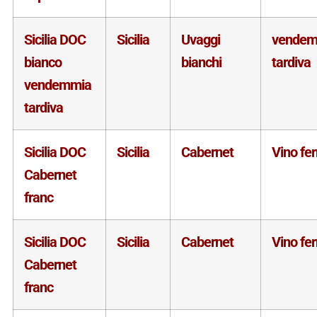
Sicilia DOC
Sicilia
Uvaggi
vendem
bianco
bianchi
tardiva
vendemmia
tardiva
Sicilia DOC
Sicilia
Cabernet
Vino fe
Cabernet
franc
Sicilia DOC
Sicilia
Cabernet
Vino fe
Cabernet
franc