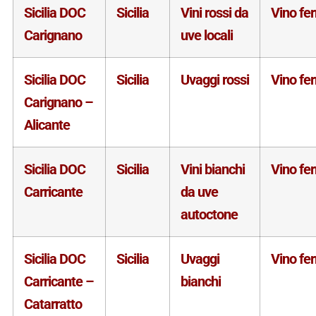
Sicilia DOC
Sicilia
Vini rossi da
Vino fe
Carignano
uve locali
Sicilia DOC
Sicilia
Uvaggi rossi
Vino fe
Carignano –
Alicante
Sicilia DOC
Sicilia
Vini bianchi
Vino fe
Carricante
da uve
autoctone
Sicilia DOC
Sicilia
Uvaggi
Vino fe
Carricante –
bianchi
Catarratto