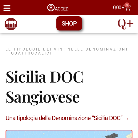
0
0,00
€
ACCEDI
SHOP
LE TIPOLOGIE DEI VINI NELLE DENOMINAZIONI
– QUATTROCALICI
Sicilia DOC
Sangiovese
Una tipologia della Denominazione “Sicilia DOC” →