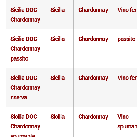
Sicilia DOC
Sicilia
Chardonnay
Vino fe
Chardonnay
Sicilia DOC
Sicilia
Chardonnay
passito
Chardonnay
passito
Sicilia DOC
Sicilia
Chardonnay
Vino fe
Chardonnay
riserva
Sicilia DOC
Sicilia
Chardonnay
Vino
Chardonnay
spuman
spumante