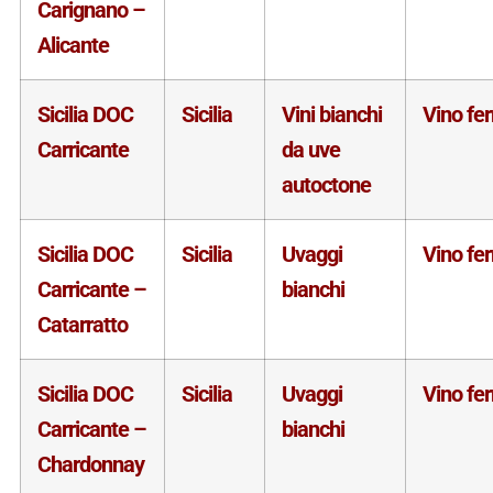
Carignano –
Alicante
Sicilia DOC
Sicilia
Vini bianchi
Vino fe
Carricante
da uve
autoctone
Sicilia DOC
Sicilia
Uvaggi
Vino fe
Carricante –
bianchi
Catarratto
Sicilia DOC
Sicilia
Uvaggi
Vino fe
Carricante –
bianchi
Chardonnay