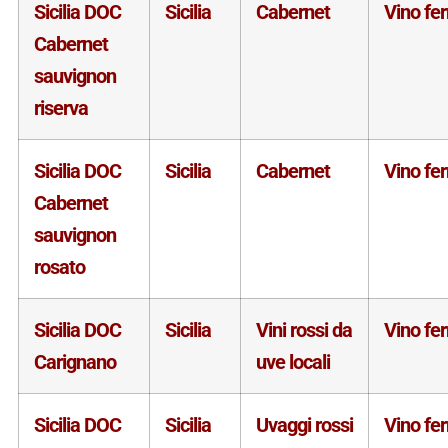
Sicilia DOC
Sicilia
Cabernet
Vino fe
Cabernet
sauvignon
riserva
Sicilia DOC
Sicilia
Cabernet
Vino fe
Cabernet
sauvignon
rosato
Sicilia DOC
Sicilia
Vini rossi da
Vino fe
Carignano
uve locali
Sicilia DOC
Sicilia
Uvaggi rossi
Vino fe