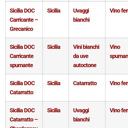
Sicilia DOC
Sicilia
Uvaggi
Vino fe
Carricante –
bianchi
Grecanico
Sicilia DOC
Sicilia
Vini bianchi
Vino
Carricante
da uve
spuman
spumante
autoctone
Sicilia DOC
Sicilia
Catarratto
Vino fe
Catarratto
Sicilia DOC
Sicilia
Uvaggi
Vino fe
Catarratto –
bianchi