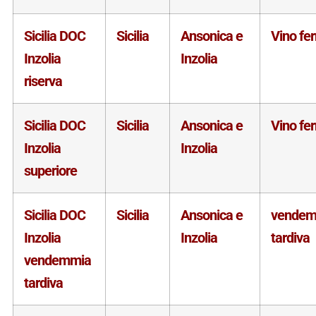
Sicilia DOC
Sicilia
Ansonica e
Vino fe
Inzolia
Inzolia
riserva
Sicilia DOC
Sicilia
Ansonica e
Vino fe
Inzolia
Inzolia
superiore
Sicilia DOC
Sicilia
Ansonica e
vendem
Inzolia
Inzolia
tardiva
vendemmia
tardiva