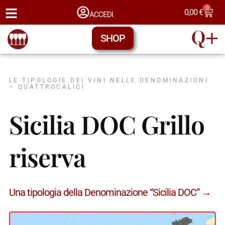
0
0,00
€
ACCEDI
SHOP
LE TIPOLOGIE DEI VINI NELLE DENOMINAZIONI
– QUATTROCALICI
Sicilia DOC Grillo
riserva
Una tipologia della Denominazione “Sicilia DOC” →