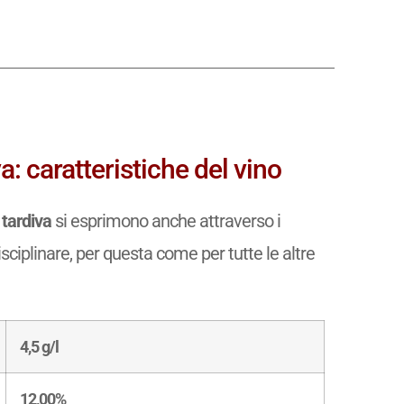
Il Mondo del Vino
Le regioni vinicole e i vini del Mondo.
“
Il Mondo del Vino
” è il libro ideale per
avvicinarsi all’
Enografia Mondiale
, ossia
alla Geografia del Vino nel Mondo, ed
approfondire la propria conoscenza delle