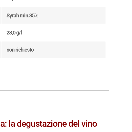
zone vinicole
dei paesi produttori di vino,
delle
denominazioni
, dei
vitigni
che vi si
coltivano e dei
vini
che vi si producono.
Mostra di più