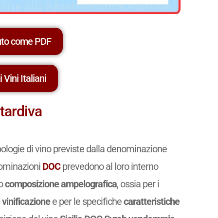
Vini bianchi da uve
Vino fermo
locali
Vini bianchi da uve
Vino fermo
locali
Zibibbo
Vino fermo
Zibibbo
Vino spumante