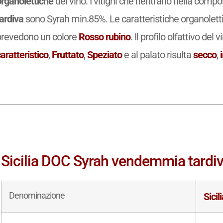
Quat
esperto! con i libri di
®
Wine Knowledge at Your Fingertips
BESTSELLER