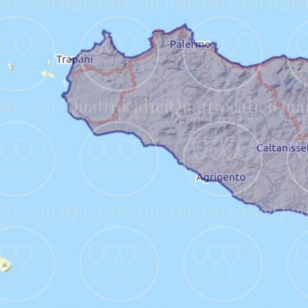
Sicilia DOC Syrah – Carignano
Sicilia
Sicilia DOC Syrah – Merlot
Sicilia
Sicilia DOC Syrah passito
Sicilia
Sicilia DOC Syrah riserva
Sicilia
Sicilia DOC Syrah rosato
Sicilia
Sicilia DOC Syrah vendemmia tardiva
Sicilia
Sicilia DOC Vermentino
Sicilia