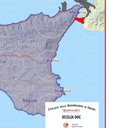
Uvaggi rossi
Vino fermo
Uvaggi rossi
Vino fermo
Syrah
passito
Syrah
Vino fermo
Syrah
Syrah
vendemmia
tardiva
Vermentino
Vino fermo