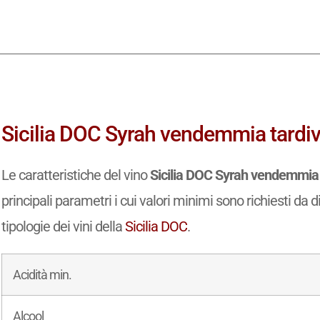
 Vino
accoglie in un unico
rmazioni essenziali
se, offrendo una guida
dei territori. Il libro
i generali a dati
dettagliati, con elenchi
ions, dénominations
e
 una sintesi chiara delle
tiche organolettiche dei
e.