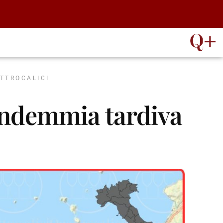
classico
Vini rosati
Vino spumante
Vini rosati
spumante metodo
classico
Syrah
Vino fermo
Uvaggi rossi
Vino fermo
Uvaggi rossi
Vino fermo