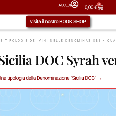
classico
0
ACCEDI
0,00
€
Sicilia DOC spumante rosato
Sicilia
visita il nostro BOOK SHOP
Sicilia DOC spumante rosato metodo
Sicilia
classico
Sicilia DOC Syrah
Sicilia
Sicilia DOC Syrah – Alicante
Sicilia
Sicilia DOC Syrah – Cabernet
Sicilia
sauvignon