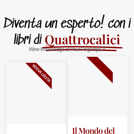
Diventa un esperto! con i
Quattrocalici
libri di
®
Wine Knowledge at Your Fingertips
BESTSELLER
NUOVA USCITA
Il Mondo del