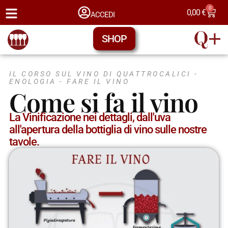
0
0,00
€
ACCEDI
SHOP
IL CORSO SUL VINO DI QUATTROCALICI -
ENOLOGIA - FARE IL VINO
Come si fa il vino
La Vinificazione nei dettagli, dall'uva
all'apertura della bottiglia di vino sulle nostre
tavole.