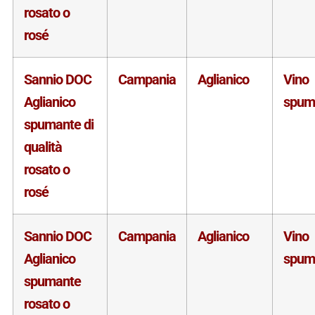
rosato o
rosé
Sannio DOC
Campania
Aglianico
Vino
Aglianico
spum
spumante di
qualità
rosato o
rosé
Sannio DOC
Campania
Aglianico
Vino
Aglianico
spum
spumante
rosato o