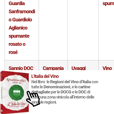
Guardia
spum
Sanframondi
o Guardiolo
Aglianico
spumante
rosato o
rosé
Sannio DOC
Campania
Uvaggi
Vino
Guardia
rossi
ferm
L'Italia del Vino
Nel libro le
Regioni del Vino d’Italia
con
Sanframondi
tutte le
Denominazioni
, e le
cartine
dettagliate
per le
DOCG
e le
DOC
di
o Guardiolo
ciascuna zona vinicola all’interno delle
Aglianico-
singole regioni.
Piedirosso