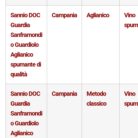
Sannio DOC
Campania
Aglianico
Vino
Guardia
spum
Sanframondi
o Guardiolo
Aglianico
spumante di
qualità
Sannio DOC
Campania
Metodo
Vino
Guardia
classico
spum
Sanframondi
o Guardiolo
Aglianico