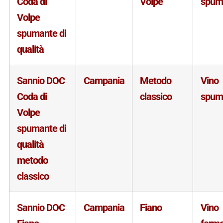
Coda di
Volpe
spum
Volpe
spumante di
qualità
Sannio DOC
Campania
Metodo
Vino
Coda di
classico
spum
Volpe
spumante di
qualità
metodo
classico
Sannio DOC
Campania
Fiano
Vino