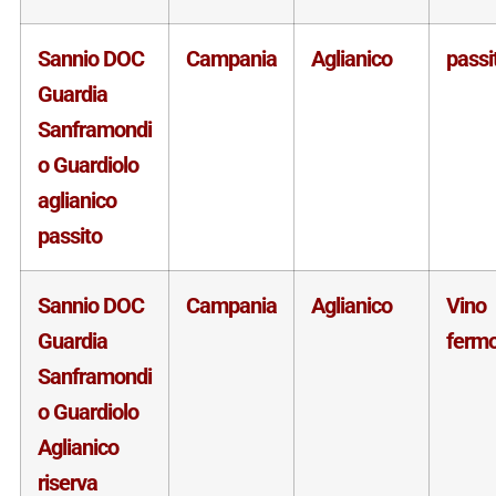
Sannio DOC
Campania
Aglianico
passi
Guardia
Sanframondi
o Guardiolo
aglianico
passito
Sannio DOC
Campania
Aglianico
Vino
Guardia
ferm
Sanframondi
o Guardiolo
Aglianico
riserva