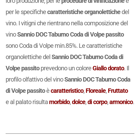
loro produzione, per le
procedure di vinificazione
e
per le specifiche
caratteristiche organolettiche
del
vino. I vitigni che rientrano nella composizione del
vino
Sannio DOC Taburno Coda di Volpe passito
sono Coda di Volpe min.85%. Le caratteristiche
organolettiche del
Sannio DOC Taburno Coda di
Volpe passito
prevedono un colore
Giallo dorato
. Il
profilo olfattivo del vino
Sannio DOC Taburno Coda
di Volpe passito
è
caratteristico
,
Floreale
,
Fruttato
e al palato risulta
morbido
,
dolce
,
di corpo
,
armonico
.