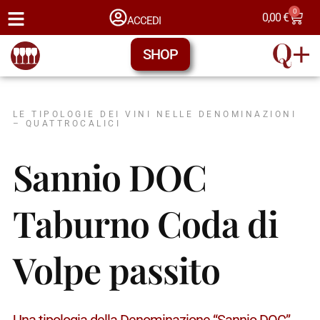
0
0,00
€
ACCEDI
SHOP
LE TIPOLOGIE DEI VINI NELLE DENOMINAZIONI
– QUATTROCALICI
Sannio DOC
Taburno Coda di
Volpe passito
Una tipologia della Denominazione “Sannio DOC” →