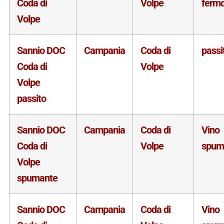
Coda di
Volpe
ferm
Volpe
Sannio DOC
Campania
Coda di
passi
Coda di
Volpe
Volpe
passito
Sannio DOC
Campania
Coda di
Vino
Coda di
Volpe
spum
Volpe
spumante
Sannio DOC
Campania
Coda di
Vino