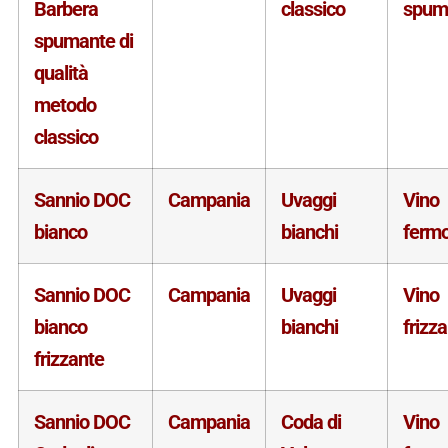
Barbera
classico
spum
spumante di
qualità
metodo
classico
Sannio DOC
Campania
Uvaggi
Vino
bianco
bianchi
ferm
Sannio DOC
Campania
Uvaggi
Vino
bianco
bianchi
frizz
frizzante
Sannio DOC
Campania
Coda di
Vino