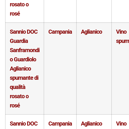
rosato o
rosé
Sannio DOC
Campania
Aglianico
Vino
Guardia
spum
Sanframondi
o Guardiolo
Aglianico
spumante di
qualità
rosato o
rosé
Sannio DOC
Campania
Aglianico
Vino