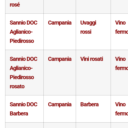
rosé
Sannio DOC
Campania
Uvaggi
Vino
Aglianico-
rossi
ferm
Piedirosso
Sannio DOC
Campania
Vini rosati
Vino
Aglianico-
ferm
Piedirosso
rosato
Sannio DOC
Campania
Barbera
Vino
Barbera
ferm