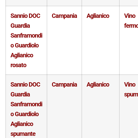
Sannio DOC
Campania
Aglianico
Vino
Guardia
ferm
Sanframondi
o Guardiolo
Aglianico
rosato
Sannio DOC
Campania
Aglianico
Vino
Guardia
spum
Sanframondi
o Guardiolo
Aglianico
spumante