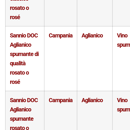
rosato o
rosé
Sannio DOC
Campania
Aglianico
Vino
Aglianico
spum
spumante di
qualità
rosato o
rosé
Sannio DOC
Campania
Aglianico
Vino
Aglianico
spum
spumante
rosato o