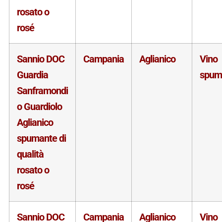
rosato o
rosé
Sannio DOC
Campania
Aglianico
Vino
Guardia
spum
Sanframondi
o Guardiolo
Aglianico
spumante di
qualità
rosato o
rosé
Sannio DOC
Campania
Aglianico
Vino