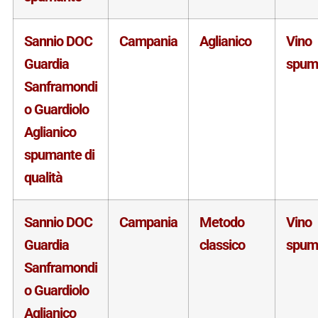
Sannio DOC
Campania
Aglianico
Vino
Guardia
spum
Sanframondi
o Guardiolo
Aglianico
spumante di
qualità
Sannio DOC
Campania
Metodo
Vino
Guardia
classico
spum
Sanframondi
o Guardiolo
Aglianico