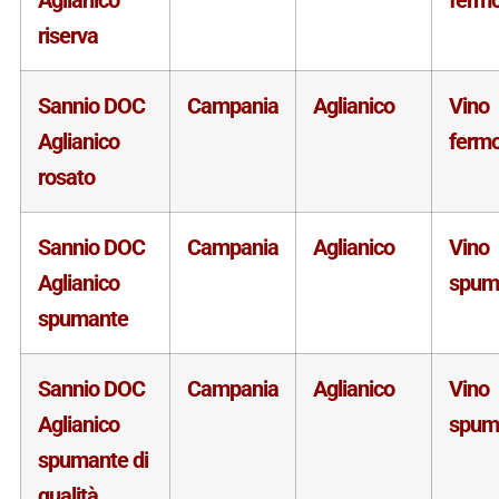
riserva
Sannio DOC
Campania
Aglianico
Vino
Aglianico
ferm
rosato
Sannio DOC
Campania
Aglianico
Vino
Aglianico
spum
spumante
Sannio DOC
Campania
Aglianico
Vino
Aglianico
spum
spumante di
qualità