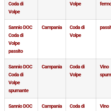
Coda di
Volpe
ferm
Volpe
Sannio DOC
Campania
Coda di
passi
Coda di
Volpe
Volpe
passito
Sannio DOC
Campania
Coda di
Vino
Coda di
Volpe
spum
Volpe
spumante
Sannio DOC
Campania
Coda di
Vino