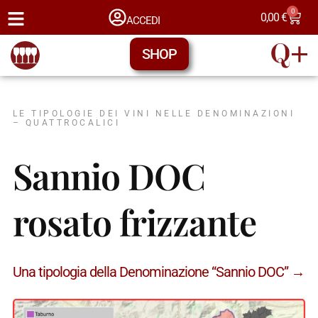
0
0,00
€
ACCEDI
SHOP
LE TIPOLOGIE DEI VINI NELLE DENOMINAZIONI
– QUATTROCALICI
Sannio DOC
rosato frizzante
Una tipologia della Denominazione “Sannio DOC” →