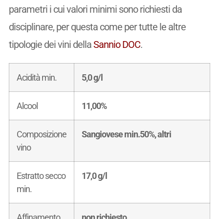
parametri i cui valori minimi sono richiesti da
disciplinare, per questa come per tutte le altre
tipologie dei vini della
Sannio DOC
.
Acidità min.
5,0 g/l
Alcool
11,00%
Composizione
Sangiovese min.50%, altri
vino
Estratto secco
17,0 g/l
min.
Affinamento
non richiesto