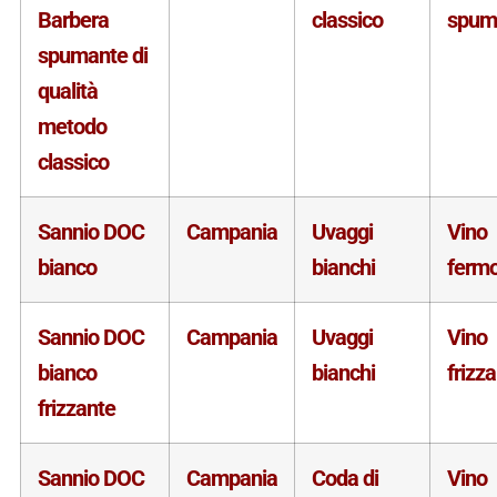
Barbera
classico
spum
spumante di
qualità
metodo
classico
Sannio DOC
Campania
Uvaggi
Vino
bianco
bianchi
ferm
Sannio DOC
Campania
Uvaggi
Vino
bianco
bianchi
frizz
frizzante
Sannio DOC
Campania
Coda di
Vino