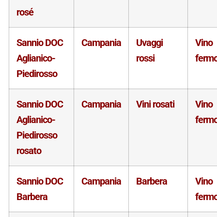
rosé
Sannio DOC
Campania
Uvaggi
Vino
Aglianico-
rossi
ferm
Piedirosso
Sannio DOC
Campania
Vini rosati
Vino
Aglianico-
ferm
Piedirosso
rosato
Sannio DOC
Campania
Barbera
Vino
Barbera
ferm