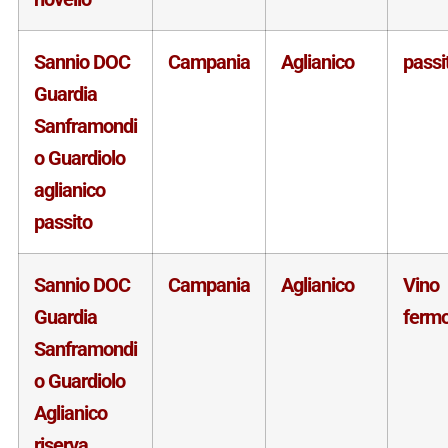
Sannio DOC
Campania
Aglianico
passi
Guardia
Sanframondi
o Guardiolo
aglianico
passito
Sannio DOC
Campania
Aglianico
Vino
Guardia
ferm
Sanframondi
o Guardiolo
Aglianico
riserva