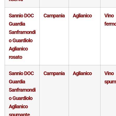
Sannio DOC
Campania
Aglianico
Vino
Guardia
ferm
Sanframondi
o Guardiolo
Aglianico
rosato
Sannio DOC
Campania
Aglianico
Vino
Guardia
spum
Sanframondi
o Guardiolo
Aglianico
spumante