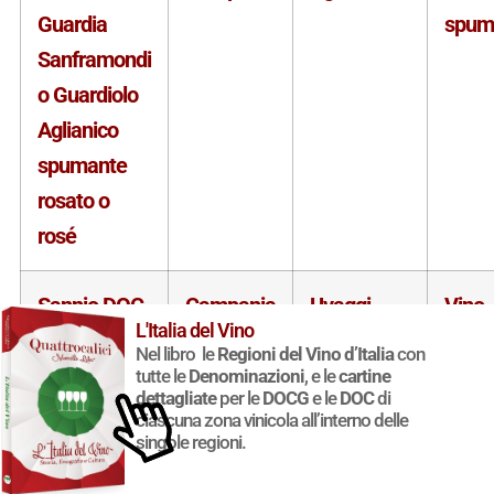
Guardia
spum
Sanframondi
o Guardiolo
Aglianico
spumante
rosato o
rosé
Sannio DOC
Campania
Uvaggi
Vino
L'Italia del Vino
Guardia
rossi
ferm
Nel libro le
Regioni del Vino d’Italia
con
Sanframondi
tutte le
Denominazioni
, e le
cartine
dettagliate
per le
DOCG
e le
DOC
di
o Guardiolo
ciascuna zona vinicola all’interno delle
singole regioni.
Aglianico-
Piedirosso