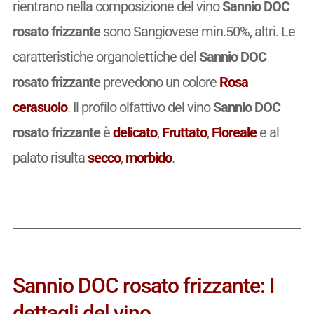
rientrano nella composizione del vino
Sannio DOC
rosato frizzante
sono Sangiovese min.50%, altri. Le
caratteristiche organolettiche del
Sannio DOC
rosato frizzante
prevedono un colore
Rosa
cerasuolo
. Il profilo olfattivo del vino
Sannio DOC
rosato frizzante
è
delicato
,
Fruttato
,
Floreale
e al
palato risulta
secco
,
morbido
.
Sannio DOC rosato frizzante: I
dettagli del vino