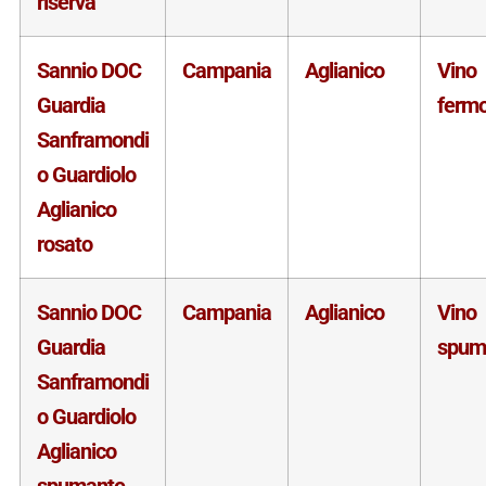
riserva
Sannio DOC
Campania
Aglianico
Vino
Guardia
ferm
Sanframondi
o Guardiolo
Aglianico
rosato
Sannio DOC
Campania
Aglianico
Vino
Guardia
spum
Sanframondi
o Guardiolo
Aglianico
spumante