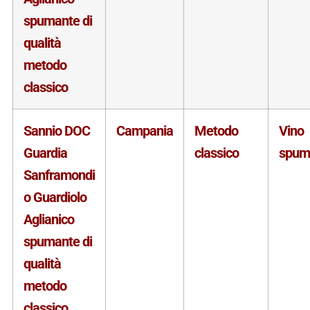
spumante di
qualità
metodo
classico
Sannio DOC
Campania
Metodo
Vino
Guardia
classico
spum
Sanframondi
o Guardiolo
Aglianico
spumante di
qualità
metodo
classico