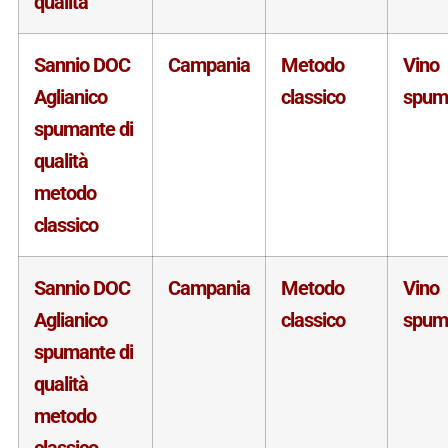
qualità
Sannio DOC
Campania
Metodo
Vino
Aglianico
classico
spum
spumante di
qualità
metodo
classico
Sannio DOC
Campania
Metodo
Vino
Aglianico
classico
spum
spumante di
qualità
metodo
classico