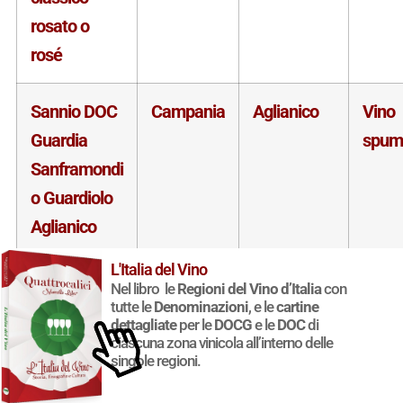
rosato o
rosé
Sannio DOC
Campania
Aglianico
Vino
Guardia
spum
Sanframondi
o Guardiolo
Aglianico
spumante di
L'Italia del Vino
qualità
Nel libro le
Regioni del Vino d’Italia
con
tutte le
Denominazioni
, e le
cartine
rosato o
dettagliate
per le
DOCG
e le
DOC
di
rosé
ciascuna zona vinicola all’interno delle
singole regioni.
Sannio DOC
Campania
Aglianico
Vino