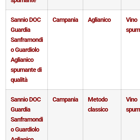
Sannio DOC
Campania
Aglianico
Vino
Guardia
spum
Sanframondi
o Guardiolo
Aglianico
spumante di
qualità
Sannio DOC
Campania
Metodo
Vino
Guardia
classico
spum
Sanframondi
o Guardiolo
Aglianico