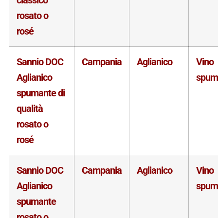
rosato o
rosé
Sannio DOC
Campania
Aglianico
Vino
Aglianico
spum
spumante di
qualità
rosato o
rosé
Sannio DOC
Campania
Aglianico
Vino
Aglianico
spum
spumante
rosato o