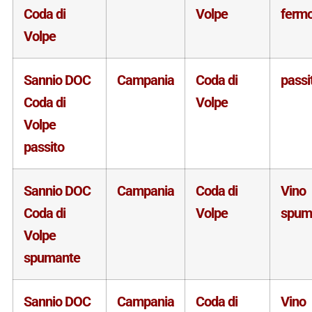
Coda di
Volpe
ferm
Volpe
Sannio DOC
Campania
Coda di
passi
Coda di
Volpe
Volpe
passito
Sannio DOC
Campania
Coda di
Vino
Coda di
Volpe
spum
Volpe
spumante
Sannio DOC
Campania
Coda di
Vino