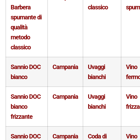
Barbera
classico
spum
spumante di
qualità
metodo
classico
Sannio DOC
Campania
Uvaggi
Vino
bianco
bianchi
ferm
Sannio DOC
Campania
Uvaggi
Vino
bianco
bianchi
frizz
frizzante
Sannio DOC
Campania
Coda di
Vino