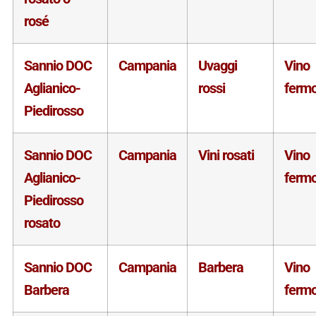
rosé
Sannio DOC
Campania
Uvaggi
Vino
Aglianico-
rossi
ferm
Piedirosso
Sannio DOC
Campania
Vini rosati
Vino
Aglianico-
ferm
Piedirosso
rosato
Sannio DOC
Campania
Barbera
Vino
Barbera
ferm