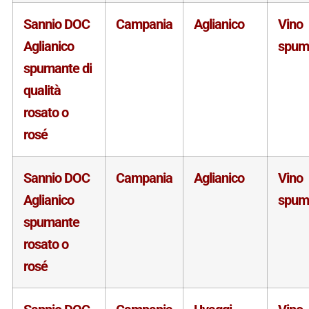
Sannio DOC
Campania
Aglianico
Vino
Aglianico
spum
spumante di
qualità
rosato o
rosé
Sannio DOC
Campania
Aglianico
Vino
Aglianico
spum
spumante
rosato o
rosé