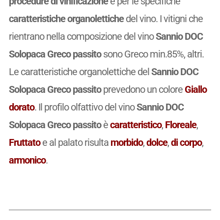
procedure di vinificazione
e per le specifiche
caratteristiche organolettiche
del vino. I vitigni che
rientrano nella composizione del vino
Sannio DOC
Solopaca Greco passito
sono Greco min.85%, altri.
Le caratteristiche organolettiche del
Sannio DOC
Solopaca Greco passito
prevedono un colore
Giallo
dorato
. Il profilo olfattivo del vino
Sannio DOC
Solopaca Greco passito
è
caratteristico
,
Floreale
,
Fruttato
e al palato risulta
morbido
,
dolce
,
di corpo
,
armonico
.