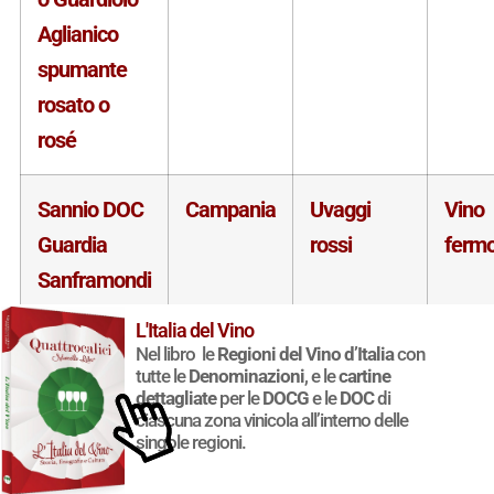
Aglianico
spumante
rosato o
rosé
Sannio DOC
Campania
Uvaggi
Vino
Guardia
rossi
ferm
Sanframondi
o Guardiolo
L'Italia del Vino
Aglianico-
Nel libro le
Regioni del Vino d’Italia
con
tutte le
Denominazioni
, e le
cartine
Piedirosso
dettagliate
per le
DOCG
e le
DOC
di
ciascuna zona vinicola all’interno delle
singole regioni.
Sannio DOC
Campania
Vini rosati
Vino
Guardia
ferm