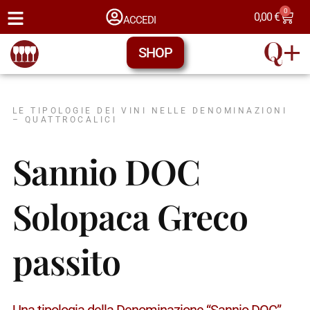
0
0,00
€
ACCEDI
SHOP
LE TIPOLOGIE DEI VINI NELLE DENOMINAZIONI
– QUATTROCALICI
Sannio DOC
Solopaca Greco
passito
Una tipologia della Denominazione “Sannio DOC” →