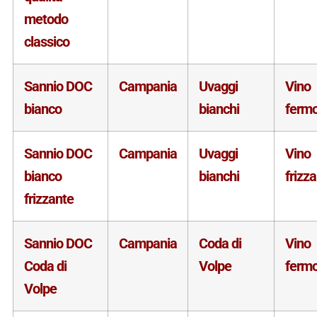
metodo
classico
Sannio DOC
Campania
Uvaggi
Vino
bianco
bianchi
ferm
Sannio DOC
Campania
Uvaggi
Vino
bianco
bianchi
frizz
frizzante
Sannio DOC
Campania
Coda di
Vino
Coda di
Volpe
ferm
Volpe