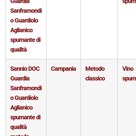
Guardia
spum
Sanframondi
o Guardiolo
Aglianico
spumante di
qualità
Sannio DOC
Campania
Metodo
Vino
Guardia
classico
spum
Sanframondi
o Guardiolo
Aglianico
spumante di
qualità