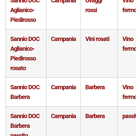
Sannio DOC
Campania
Uvaggi
Vino
Aglianico-
rossi
ferm
Piedirosso
Sannio DOC
Campania
Vini rosati
Vino
Aglianico-
ferm
Piedirosso
rosato
Sannio DOC
Campania
Barbera
Vino
Barbera
ferm
Sannio DOC
Campania
Barbera
passi
Barbera
passito