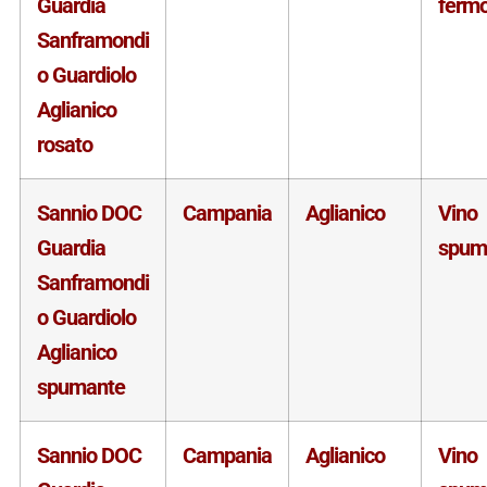
Guardia
ferm
Sanframondi
o Guardiolo
Aglianico
rosato
Sannio DOC
Campania
Aglianico
Vino
Guardia
spum
Sanframondi
o Guardiolo
Aglianico
spumante
Sannio DOC
Campania
Aglianico
Vino