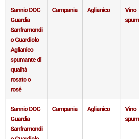
Sannio DOC
Campania
Aglianico
Vino
Guardia
spum
Sanframondi
o Guardiolo
Aglianico
spumante di
qualità
rosato o
rosé
Sannio DOC
Campania
Aglianico
Vino
Guardia
spum
Sanframondi
o Guardiolo