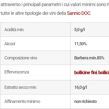
attraverso i principali parametri i cui valori minimi sono 
tutte le altre tipologie dei vini della
Sannio DOC
.
Acidità min.
5,0 g/l
Alcool
11,50%
Composizione vino
Barbera min.85%
Effervescenza
bollicine fini
bollic
,
Estratto secco min.
16,0 g/l
Affinamento minimo
non richiesto