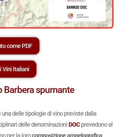
uto come PDF
 Vini Italiani
co Barbera spumante
 una delle tipologie di vino previste dalla
sciplinari delle denominazioni
DOC
prevedono al
ano per la loro
composizione ampelografica
,