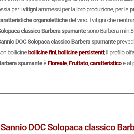
ssia per i
vitigni
ammessi per la loro produzione, per le
p
aratteristiche organolettiche
del vino. I vitigni che rient
Solopaca classico Barbera spumante
sono Barbera min.85
Sannio DOC Solopaca classico Barbera spumante
preved
on bollicine
bollicine fini
,
bollicine persistenti
; Il profilo ol
Barbera spumante
è
Floreale
,
Fruttato
,
caratteristico
e al 
Sannio DOC Solopaca classico Barbe