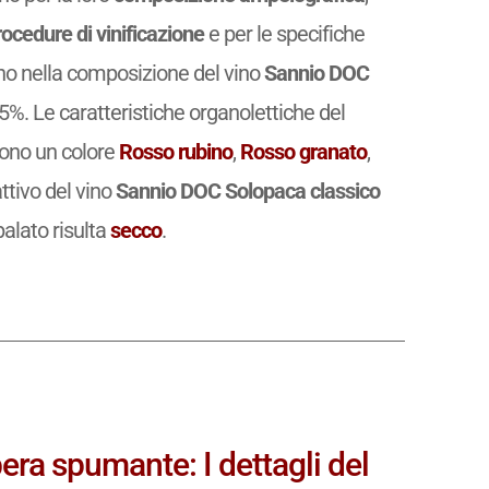
rocedure di vinificazione
e per le specifiche
rano nella composizione del vino
Sannio DOC
%. Le caratteristiche organolettiche del
ono un colore
Rosso rubino
,
Rosso granato
,
fattivo del vino
Sannio DOC Solopaca classico
palato risulta
secco
.
ra spumante: I dettagli del