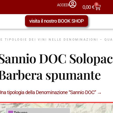
0
ACCEDI
0,00
€
visita il nostro BOOK SHOP
LE TIPOLOGIE DEI VINI NELLE DENOMINAZIONI – QU
Sannio DOC Solopaca
Barbera spumante
Una tipologia della Denominazione “Sannio DOC” →