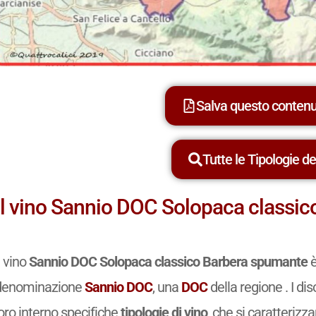
Salva questo conten
Tutte le Tipologie dei
Il vino Sannio DOC Solopaca classi
l vino
Sannio DOC Solopaca classico Barbera spumante
è
denominazione
Sannio DOC
, una
DOC
della regione . I di
oro interno specifiche
tipologie di vino
, che si caratterizz