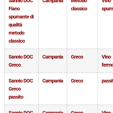
Sannio DOC
Campania
Metodo
Vino
Fiano
classico
spum
spumante di
qualità
metodo
classico
Sannio DOC
Campania
Greco
Vino
Greco
ferm
Sannio DOC
Campania
Greco
passi
Greco
passito
Sannio DOC
Campania
Greco
Vino