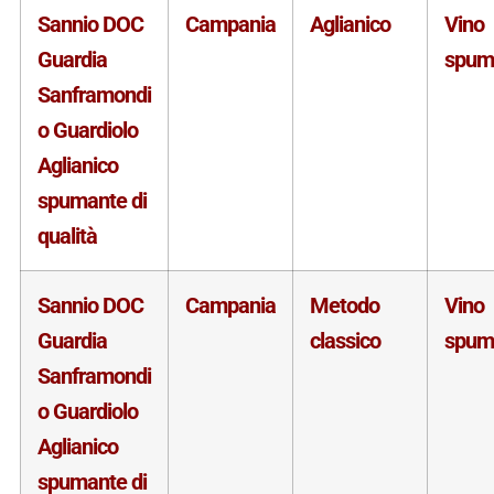
Sannio DOC
Campania
Aglianico
Vino
Guardia
spum
Sanframondi
o Guardiolo
Aglianico
spumante di
qualità
Sannio DOC
Campania
Metodo
Vino
Guardia
classico
spum
Sanframondi
o Guardiolo
Aglianico
spumante di