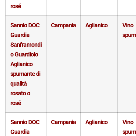
rosé
Sannio DOC
Campania
Aglianico
Vino
Guardia
spum
Sanframondi
o Guardiolo
Aglianico
spumante di
qualità
rosato o
rosé
Sannio DOC
Campania
Aglianico
Vino
Guardia
spum