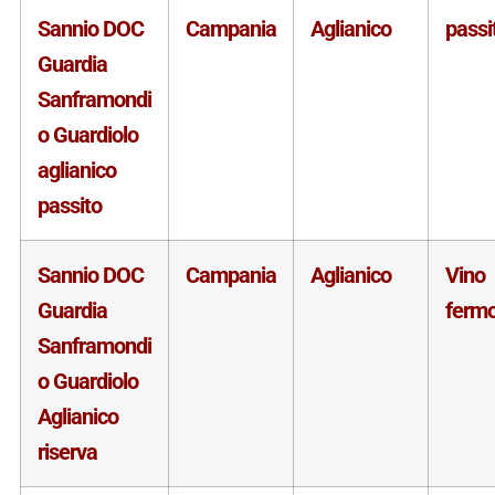
Sannio DOC
Campania
Aglianico
passi
Guardia
Sanframondi
o Guardiolo
aglianico
passito
Sannio DOC
Campania
Aglianico
Vino
Guardia
ferm
Sanframondi
o Guardiolo
Aglianico
riserva