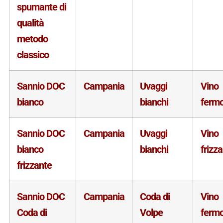
spumante di
qualità
metodo
classico
Sannio DOC
Campania
Uvaggi
Vino
bianco
bianchi
ferm
Sannio DOC
Campania
Uvaggi
Vino
bianco
bianchi
frizz
frizzante
Sannio DOC
Campania
Coda di
Vino
Coda di
Volpe
ferm