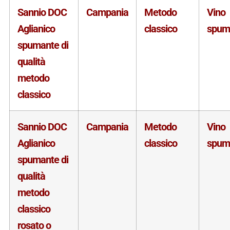
Sannio DOC
Campania
Metodo
Vino
Aglianico
classico
spum
spumante di
qualità
metodo
classico
Sannio DOC
Campania
Metodo
Vino
Aglianico
classico
spum
spumante di
qualità
metodo
classico
rosato o