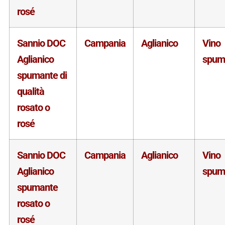
rosé
Sannio DOC
Campania
Aglianico
Vino
Aglianico
spum
spumante di
qualità
rosato o
rosé
Sannio DOC
Campania
Aglianico
Vino
Aglianico
spum
spumante
rosato o
rosé