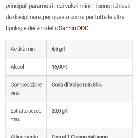
principali parametri i cui valori minimi sono richiesti
da disciplinare, per questa come per tutte le altre
tipologie dei vini della
Sannio DOC
.
Acidità min.
4,5 g/l
Alcool
16,00%
Composizione
Coda di Volpe min.85%
vino
Estratto secco
20,0 g/l
min.
Affinamento
Fino al 1.Giugno dell’anno