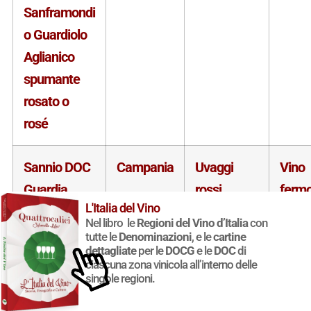
Sanframondi
o Guardiolo
Aglianico
spumante
rosato o
rosé
Sannio DOC
Campania
Uvaggi
Vino
Guardia
rossi
ferm
L'Italia del Vino
Sanframondi
Nel libro le
Regioni del Vino d’Italia
con
o Guardiolo
tutte le
Denominazioni
, e le
cartine
dettagliate
per le
DOCG
e le
DOC
di
Aglianico-
ciascuna zona vinicola all’interno delle
Piedirosso
singole regioni.