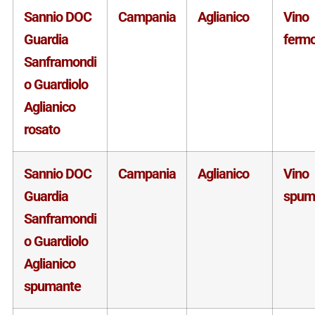
Sannio DOC
Campania
Aglianico
Vino
Guardia
ferm
Sanframondi
o Guardiolo
Aglianico
rosato
Sannio DOC
Campania
Aglianico
Vino
Guardia
spum
Sanframondi
o Guardiolo
Aglianico
spumante