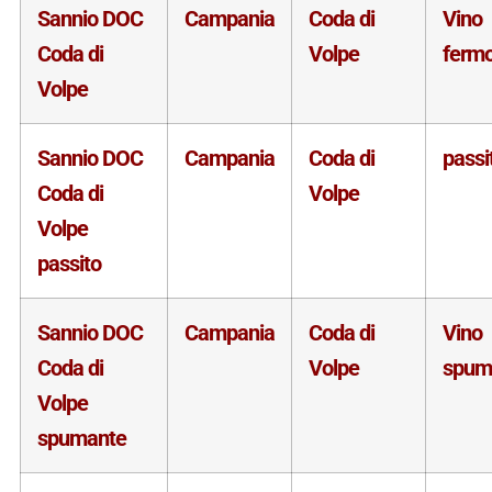
Sannio DOC
Campania
Coda di
Vino
Coda di
Volpe
ferm
Volpe
Sannio DOC
Campania
Coda di
passi
Coda di
Volpe
Volpe
passito
Sannio DOC
Campania
Coda di
Vino
Coda di
Volpe
spum
Volpe
spumante