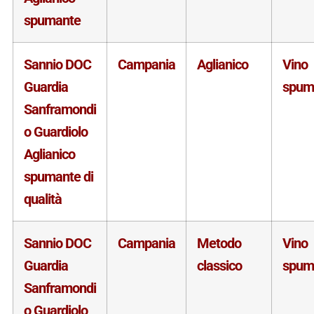
spumante
Sannio DOC
Campania
Aglianico
Vino
Guardia
spum
Sanframondi
o Guardiolo
Aglianico
spumante di
qualità
Sannio DOC
Campania
Metodo
Vino
Guardia
classico
spum
Sanframondi
o Guardiolo