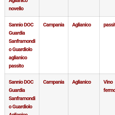
Aglianico
novello
Sannio DOC
Campania
Aglianico
passi
Guardia
Sanframondi
o Guardiolo
aglianico
passito
Sannio DOC
Campania
Aglianico
Vino
Guardia
ferm
Sanframondi
o Guardiolo
Aglianico