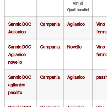
Vini di
Quattrocalici
Sannio DOC
Campania
Aglianico
Vino
Aglianico
ferm
Sannio DOC
Campania
Novello
Vino
Aglianico
ferm
novello
Sannio DOC
Campania
Aglianico
passi
aglianico
passito