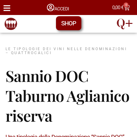
0
0,00
€
ACCEDI
SHOP
LE TIPOLOGIE DEI VINI NELLE DENOMINAZIONI
– QUATTROCALICI
Sannio DOC
Taburno Aglianico
riserva
Una tipologia della Denominazione “Sannio DOC” →