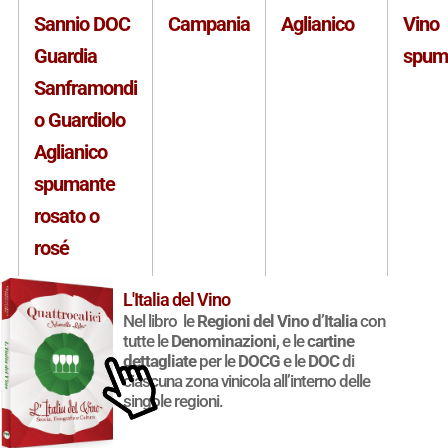
Sannio DOC
Campania
Aglianico
Vino
Guardia
spum
Sanframondi
o Guardiolo
Aglianico
spumante
rosato o
rosé
L'Italia del Vino
Sannio DOC
Campania
Uvaggi
Vino
Nel libro le
Regioni del Vino d’Italia
con
Guardia
rossi
ferm
tutte le
Denominazioni
, e le
cartine
dettagliate
per le
DOCG
e le
DOC
di
Sanframondi
ciascuna zona vinicola all’interno delle
singole regioni.
o Guardiolo
Aglianico-