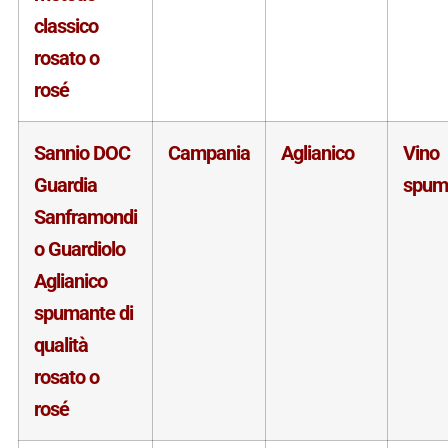
classico
rosato o
rosé
Sannio DOC
Campania
Aglianico
Vino
Guardia
spum
Sanframondi
o Guardiolo
Aglianico
spumante di
qualità
rosato o
rosé