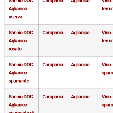
Sannio DOC
Campania
Aglianico
Vino
Aglianico
ferm
riserva
Sannio DOC
Campania
Aglianico
Vino
Aglianico
ferm
rosato
Sannio DOC
Campania
Aglianico
Vino
Aglianico
spum
spumante
Sannio DOC
Campania
Aglianico
Vino
Aglianico
spum
spumante di