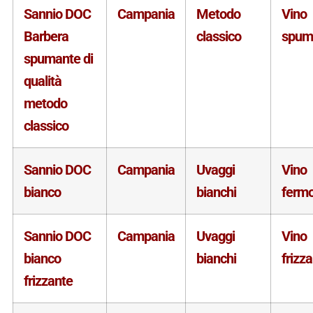
Sannio DOC
Campania
Metodo
Vino
Barbera
classico
spum
spumante di
qualità
metodo
classico
Sannio DOC
Campania
Uvaggi
Vino
bianco
bianchi
ferm
Sannio DOC
Campania
Uvaggi
Vino
bianco
bianchi
frizz
frizzante