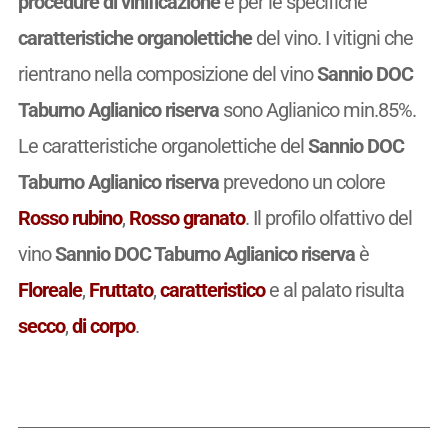
procedure di vinificazione
e per le specifiche
caratteristiche organolettiche
del vino. I vitigni che
rientrano nella composizione del vino
Sannio DOC
Taburno Aglianico riserva
sono Aglianico min.85%.
Le caratteristiche organolettiche del
Sannio DOC
Taburno Aglianico riserva
prevedono un colore
Rosso rubino
,
Rosso granato
. Il profilo olfattivo del
vino
Sannio DOC Taburno Aglianico riserva
è
Floreale
,
Fruttato
,
caratteristico
e al palato risulta
secco
,
di corpo
.