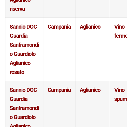
riserva
Sannio DOC
Campania
Aglianico
Vino
Guardia
ferm
Sanframondi
o Guardiolo
Aglianico
rosato
Sannio DOC
Campania
Aglianico
Vino
Guardia
spum
Sanframondi
o Guardiolo
Aglianico