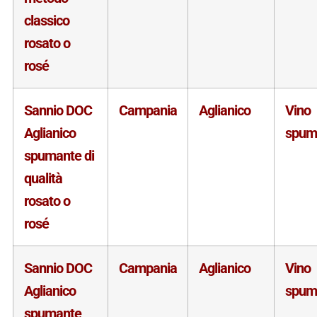
classico
rosato o
rosé
Sannio DOC
Campania
Aglianico
Vino
Aglianico
spum
spumante di
qualità
rosato o
rosé
Sannio DOC
Campania
Aglianico
Vino
Aglianico
spum
spumante