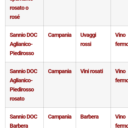
rosato o
rosé
Sannio DOC
Campania
Uvaggi
Vino
Aglianico-
rossi
ferm
Piedirosso
Sannio DOC
Campania
Vini rosati
Vino
Aglianico-
ferm
Piedirosso
rosato
Sannio DOC
Campania
Barbera
Vino
Barbera
ferm