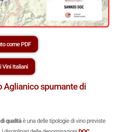
uto come PDF
 Vini Italiani
o Aglianico spumante di
i qualità
è una delle tipologie di vino previste
. I disciplinari delle denominazioni
DOC