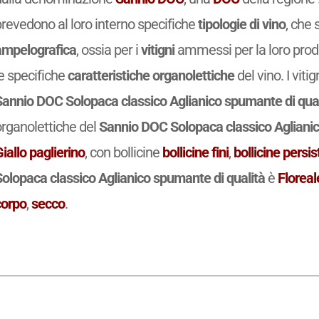
prevedono al loro interno specifiche
tipologie di vino
, che 
ampelografica
, ossia per i
vitigni
ammessi per la loro prod
e specifiche
caratteristiche organolettiche
del vino. I vit
Sannio DOC Solopaca classico Aglianico spumante di qual
organolettiche del
Sannio DOC Solopaca classico Aglianic
iallo paglierino
, con bollicine
bollicine fini
,
bollicine persis
Solopaca classico Aglianico spumante di qualità
è
Floreal
corpo
,
secco
.