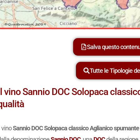
Salva questo conten
Tutte le Tipologie dei
Il vino Sannio DOC Solopaca classic
qualità
l vino
Sannio DOC Solopaca classico Aglianico spumante d
dalla denominazione
Sannio DOC
, una
DOC
della regione 