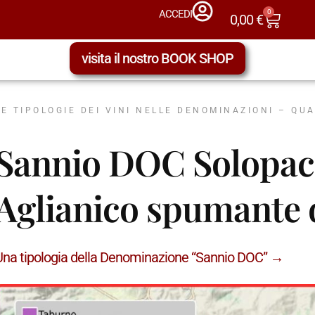
0
ACCEDI
0,00
€
visita il nostro BOOK SHOP
LE TIPOLOGIE DEI VINI NELLE DENOMINAZIONI – QU
Sannio DOC Solopaca
Aglianico spumante d
Una tipologia della Denominazione “Sannio DOC” →