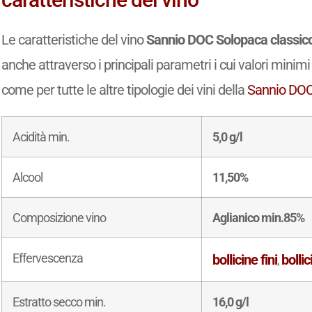
Le caratteristiche del vino
Sannio DOC Solopaca classico
anche attraverso i principali parametri i cui valori minimi
come per tutte le altre tipologie dei vini della
Sannio DO
Acidità min.
5,0 g/l
Alcool
11,50%
Composizione vino
Aglianico min.85%
Effervescenza
bollicine fini
bollic
,
Estratto secco min.
16,0 g/l