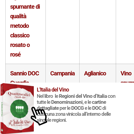
spumante di
qualità
metodo
classico
rosato o
rosé
Sannio DOC
Campania
Aglianico
Vino
Guardia
spum
L'Italia del Vino
Sanframondi
Nel libro le
Regioni del Vino d’Italia
con
o Guardiolo
tutte le
Denominazioni
, e le
cartine
dettagliate
per le
DOCG
e le
DOC
di
Aglianico
ciascuna zona vinicola all’interno delle
singole regioni.
spumante di
qualità