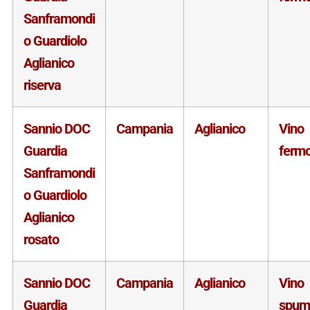
Sanframondi
o Guardiolo
Aglianico
riserva
Sannio DOC
Campania
Aglianico
Vino
Guardia
ferm
Sanframondi
o Guardiolo
Aglianico
rosato
Sannio DOC
Campania
Aglianico
Vino
Guardia
spum