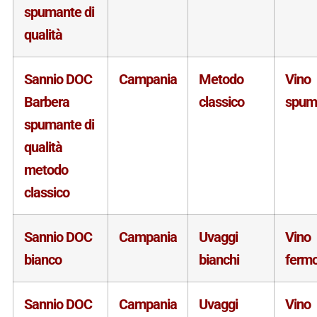
spumante di
qualità
Sannio DOC
Campania
Metodo
Vino
Barbera
classico
spum
spumante di
qualità
metodo
classico
Sannio DOC
Campania
Uvaggi
Vino
bianco
bianchi
ferm
Sannio DOC
Campania
Uvaggi
Vino