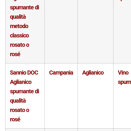
spumante di
qualità
metodo
classico
rosato o
rosé
Sannio DOC
Campania
Aglianico
Vino
Aglianico
spum
spumante di
qualità
rosato o
rosé