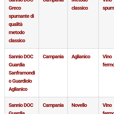
Greco
classico
spum
spumante di
qualità
metodo
classico
Sannio DOC
Campania
Aglianico
Vino
Guardia
ferm
Sanframondi
o Guardiolo
Aglianico
Sannio DOC
Campania
Novello
Vino
Guardia
ferm