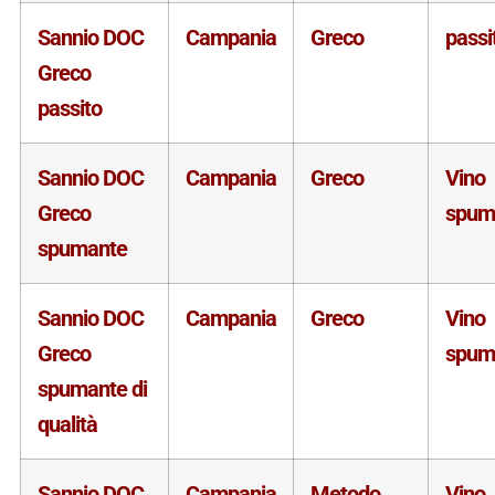
Sannio DOC
Campania
Greco
passi
Greco
passito
Sannio DOC
Campania
Greco
Vino
Greco
spum
spumante
Sannio DOC
Campania
Greco
Vino
Greco
spum
spumante di
qualità
Sannio DOC
Campania
Metodo
Vino