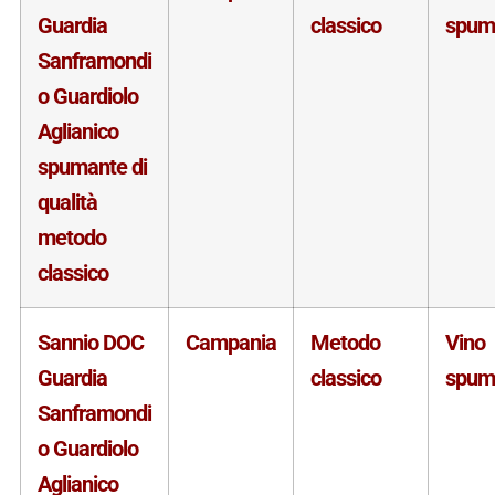
Guardia
classico
spum
Sanframondi
o Guardiolo
Aglianico
spumante di
qualità
metodo
classico
Sannio DOC
Campania
Metodo
Vino
Guardia
classico
spum
Sanframondi
o Guardiolo
Aglianico