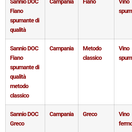
Sannio DOC
Campania
Fiano
Vino
Fiano
spum
spumante di
qualità
Sannio DOC
Campania
Metodo
Vino
Fiano
classico
spum
spumante di
qualità
metodo
classico
Sannio DOC
Campania
Greco
Vino
Greco
ferm