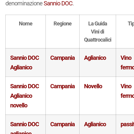
denominazione
Sannio DOC
.
Nome
Regione
La Guida
Ti
Vini di
Quattrocalici
Sannio DOC
Campania
Aglianico
Vino
Aglianico
ferm
Sannio DOC
Campania
Novello
Vino
Aglianico
ferm
novello
Sannio DOC
Campania
Aglianico
passi
aglianico