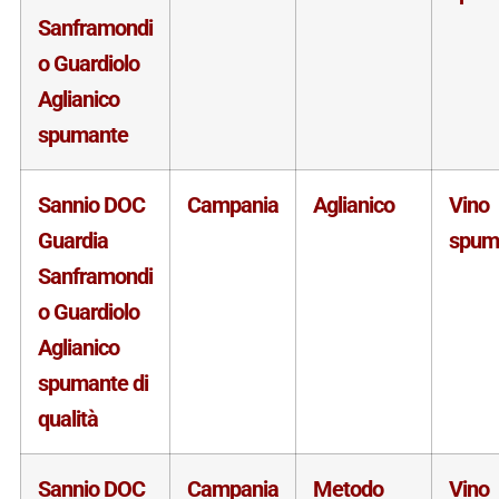
Sanframondi
o Guardiolo
Aglianico
spumante
Sannio DOC
Campania
Aglianico
Vino
Guardia
spum
Sanframondi
o Guardiolo
Aglianico
spumante di
qualità
Sannio DOC
Campania
Metodo
Vino