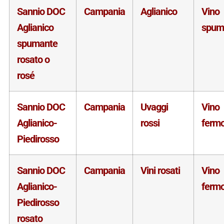
Sannio DOC
Campania
Aglianico
Vino
Aglianico
spum
spumante
rosato o
rosé
Sannio DOC
Campania
Uvaggi
Vino
Aglianico-
rossi
ferm
Piedirosso
Sannio DOC
Campania
Vini rosati
Vino
Aglianico-
ferm
Piedirosso
rosato