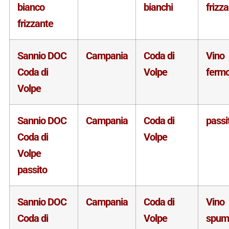
bianco
bianchi
frizz
frizzante
Sannio DOC
Campania
Coda di
Vino
Coda di
Volpe
ferm
Volpe
Sannio DOC
Campania
Coda di
passi
Coda di
Volpe
Volpe
passito
Sannio DOC
Campania
Coda di
Vino
Coda di
Volpe
spum