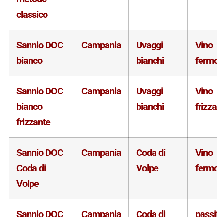
classico
Sannio DOC
Campania
Uvaggi
Vino
bianco
bianchi
ferm
Sannio DOC
Campania
Uvaggi
Vino
bianco
bianchi
frizz
frizzante
Sannio DOC
Campania
Coda di
Vino
Coda di
Volpe
ferm
Volpe
Sannio DOC
Campania
Coda di
passi