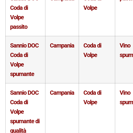
Coda di
Volpe
Volpe
passito
Sannio DOC
Campania
Coda di
Vino
Coda di
Volpe
spum
Volpe
spumante
Sannio DOC
Campania
Coda di
Vino
Coda di
Volpe
spum
Volpe
spumante di
qualità