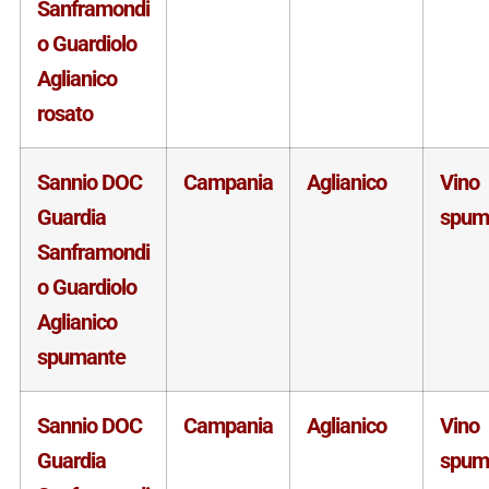
Sanframondi
o Guardiolo
Aglianico
rosato
Sannio DOC
Campania
Aglianico
Vino
Guardia
spum
Sanframondi
o Guardiolo
Aglianico
spumante
Sannio DOC
Campania
Aglianico
Vino
Guardia
spum