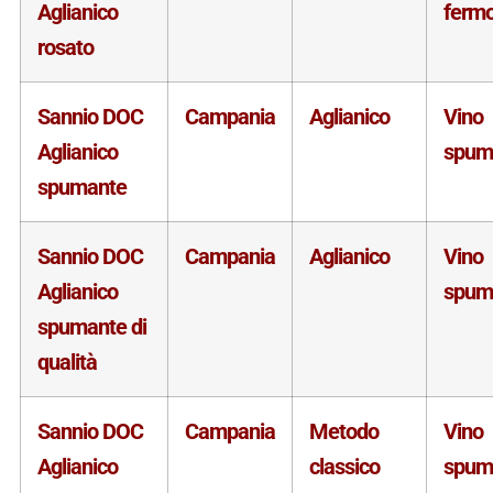
Aglianico
ferm
rosato
Sannio DOC
Campania
Aglianico
Vino
Aglianico
spum
spumante
Sannio DOC
Campania
Aglianico
Vino
Aglianico
spum
spumante di
qualità
Sannio DOC
Campania
Metodo
Vino
Aglianico
classico
spum