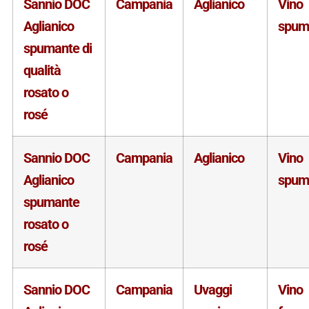
Sannio DOC
Campania
Aglianico
Vino
Aglianico
spum
spumante di
qualità
rosato o
rosé
Sannio DOC
Campania
Aglianico
Vino
Aglianico
spum
spumante
rosato o
rosé
Sannio DOC
Campania
Uvaggi
Vino