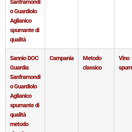
Sanframondi
o Guardiolo
Aglianico
spumante di
qualità
Sannio DOC
Campania
Metodo
Vino
Guardia
classico
spum
Sanframondi
o Guardiolo
Aglianico
spumante di
qualità
metodo