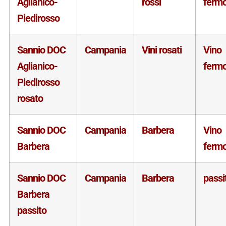
Aglianico-
rossi
ferm
Piedirosso
Sannio DOC
Campania
Vini rosati
Vino
Aglianico-
ferm
Piedirosso
rosato
Sannio DOC
Campania
Barbera
Vino
Barbera
ferm
Sannio DOC
Campania
Barbera
passi
Barbera
passito