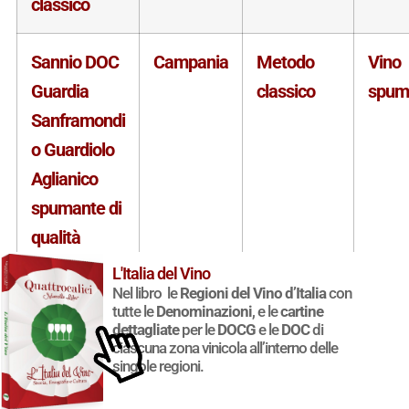
classico
Sannio DOC
Campania
Metodo
Vino
Guardia
classico
spum
Sanframondi
o Guardiolo
Aglianico
spumante di
qualità
metodo
L'Italia del Vino
Nel libro le
Regioni del Vino d’Italia
con
classico
tutte le
Denominazioni
, e le
cartine
rosato o
dettagliate
per le
DOCG
e le
DOC
di
ciascuna zona vinicola all’interno delle
rosé
singole regioni.