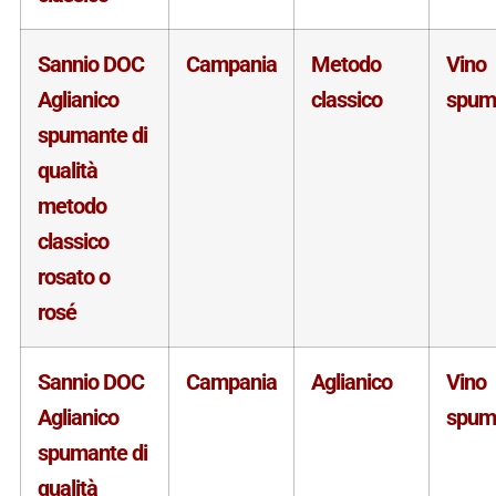
Sannio DOC
Campania
Metodo
Vino
Aglianico
classico
spum
spumante di
qualità
metodo
classico
rosato o
rosé
Sannio DOC
Campania
Aglianico
Vino
Aglianico
spum
spumante di
qualità