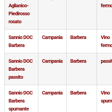
Aglianico-
ferm
Piedirosso
rosato
Sannio DOC
Campania
Barbera
Vino
Barbera
ferm
Sannio DOC
Campania
Barbera
passi
Barbera
passito
Sannio DOC
Campania
Barbera
Vino
Barbera
spum
spumante