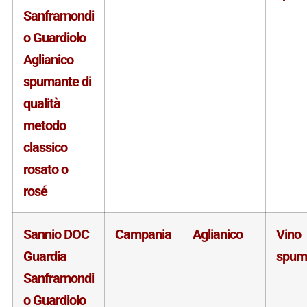
Sanframondi
o Guardiolo
Aglianico
spumante di
qualità
metodo
classico
rosato o
rosé
Sannio DOC
Campania
Aglianico
Vino
Guardia
spum
Sanframondi
o Guardiolo