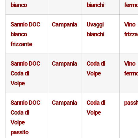
bianco
bianchi
ferm
Sannio DOC
Campania
Uvaggi
Vino
bianco
bianchi
frizz
frizzante
Sannio DOC
Campania
Coda di
Vino
Coda di
Volpe
ferm
Volpe
Sannio DOC
Campania
Coda di
passi
Coda di
Volpe
Volpe
passito