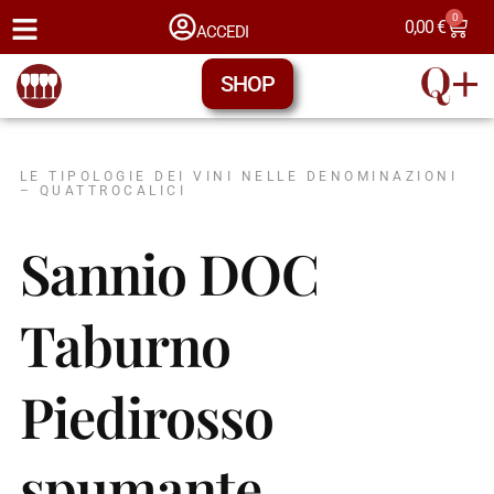
0
0,00
€
ACCEDI
SHOP
LE TIPOLOGIE DEI VINI NELLE DENOMINAZIONI
– QUATTROCALICI
Sannio DOC
Taburno
Piedirosso
spumante