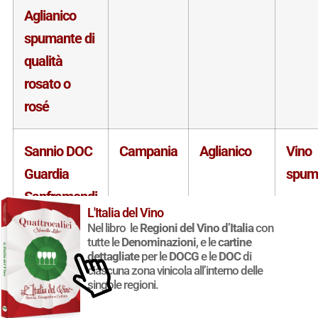
Aglianico
spumante di
qualità
rosato o
rosé
Sannio DOC
Campania
Aglianico
Vino
Guardia
spum
Sanframondi
L'Italia del Vino
o Guardiolo
Nel libro le
Regioni del Vino d’Italia
con
Aglianico
tutte le
Denominazioni
, e le
cartine
dettagliate
per le
DOCG
e le
DOC
di
spumante
ciascuna zona vinicola all’interno delle
singole regioni.
rosato o
rosé