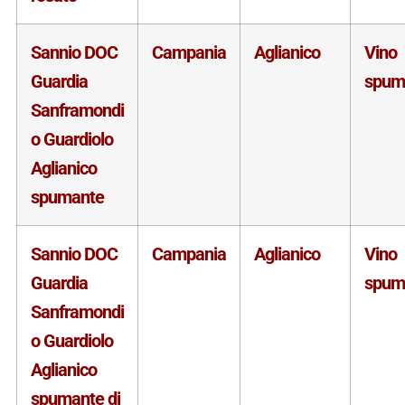
Sannio DOC
Campania
Aglianico
Vino
Guardia
spum
Sanframondi
o Guardiolo
Aglianico
spumante
Sannio DOC
Campania
Aglianico
Vino
Guardia
spum
Sanframondi
o Guardiolo
Aglianico
spumante di