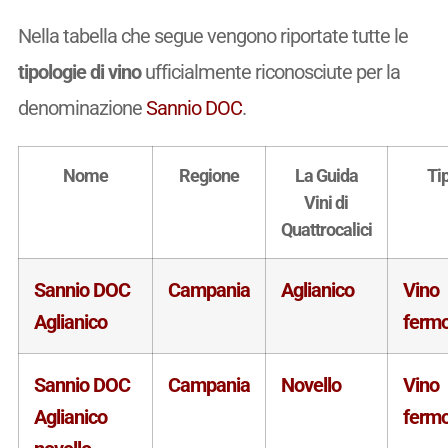
Nella tabella che segue vengono riportate tutte le
tipologie di vino
ufficialmente riconosciute per la
denominazione
Sannio DOC
.
Nome
Regione
La Guida
Ti
Vini di
Quattrocalici
Sannio DOC
Campania
Aglianico
Vino
Aglianico
ferm
Sannio DOC
Campania
Novello
Vino
Aglianico
ferm