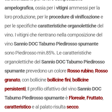
ampelografica
, ossia per i
vitigni
ammessi per la
loro produzione, per le
procedure di vinificazione
e
per le specifiche
caratteristiche organolettiche
del
vino. I vitigni che rientrano nella composizione del
vino
Sannio DOC Taburno Piedirosso spumante
sono Piedirosso min.85%. Le caratteristiche
organolettiche del
Sannio DOC Taburno Piedirosso
spumante
prevedono un colore
Rosso rubino
,
Rosso
granato
, con bollicine
bollicine fini
,
bollicine
persistenti
; Il profilo olfattivo del vino
Sannio DOC
Taburno Piedirosso spumante
è
Floreale
,
Fruttato
,
caratteristico
e al palato risulta
secco
.