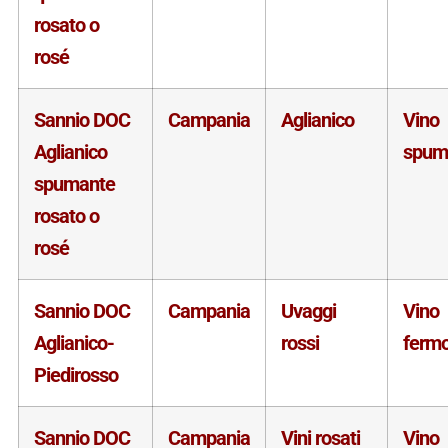
rosato o
rosé
Sannio DOC
Campania
Aglianico
Vino
Aglianico
spum
spumante
rosato o
rosé
Sannio DOC
Campania
Uvaggi
Vino
Aglianico-
rossi
ferm
Piedirosso
Sannio DOC
Campania
Vini rosati
Vino