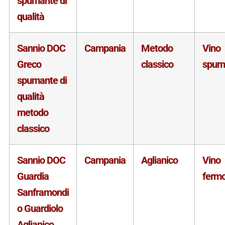
spumante di
qualità
Sannio DOC
Campania
Metodo
Vino
Greco
classico
spum
spumante di
qualità
metodo
classico
Sannio DOC
Campania
Aglianico
Vino
Guardia
ferm
Sanframondi
o Guardiolo
Aglianico