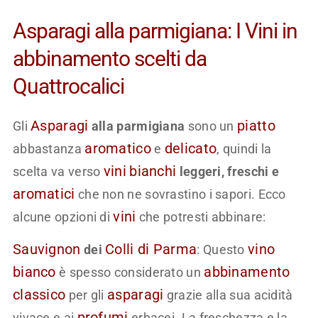
Asparagi alla parmigiana: I Vini in
abbinamento scelti da
Quattrocalici
Asparagi
piatto
Gli
alla parmigiana
sono un
aromatico
delicato
abbastanza
e
, quindi la
vini
bianchi
scelta va verso
leggeri, freschi e
aromatici
che non ne sovrastino i sapori. Ecco
vini
alcune opzioni di
che potresti abbinare:
Sauvignon
Colli di Parma
vino
dei
: Questo
bianco
abbinamento
è spesso considerato un
classico
asparagi
per gli
grazie alla sua acidità
profumi
vivace e ai
erbacei. La freschezza e la