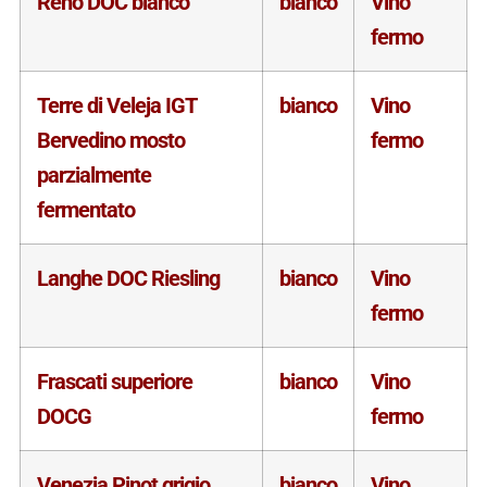
Reno DOC bianco
bianco
Vino
fermo
Terre di Veleja IGT
bianco
Vino
Bervedino mosto
fermo
parzialmente
fermentato
Langhe DOC Riesling
bianco
Vino
fermo
Frascati superiore
bianco
Vino
DOCG
fermo
Venezia Pinot grigio
bianco
Vino