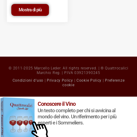
Mostra di più
© 2011-2025 Marcello Leder. All rights reserved. | ® Quattrocalici
Marchio Reg. | P.IVA 03921390245
Condizioni d'uso
|
Privacy Policy
|
Cookie Policy
|
Preferenze
cookie
Conoscere il Vino
Un testo completo per chi si avvicina al
mondo del vino. Un riferimento per i più
esperti e i Sommeliers.