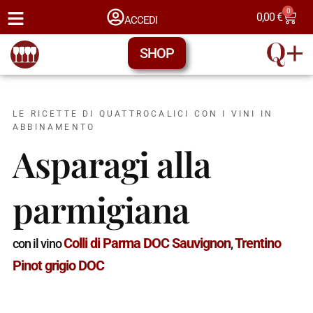
0
0,00
€
ACCEDI
SHOP
LE RICETTE DI QUATTROCALICI CON I VINI IN
ABBINAMENTO
Asparagi alla
parmigiana
Colli di Parma DOC Sauvignon
Trentino
con il vino
,
Pinot grigio DOC