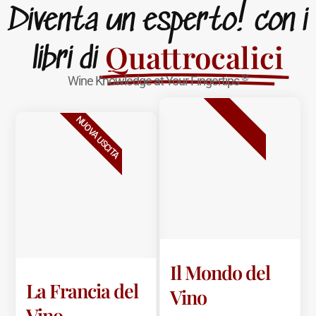
Diventa un esperto! con i
Quattrocalici
libri di
®
Wine Knowledge at Your Fingertips
BESTSELLER
NUOVA USCITA
Il Mondo del
La Francia del
Vino
Vino