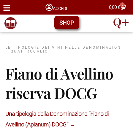
0
0,00
€
ACCEDI
SHOP
LE TIPOLOGIE DEI VINI NELLE DENOMINAZIONI
– QUATTROCALICI
Fiano di Avellino
riserva DOCG
Una tipologia della Denominazione “Fiano di
Avellino (Apianum) DOCG” →