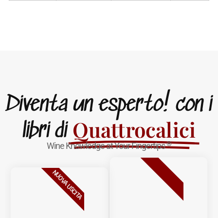
Diventa un esperto! con i
Quattrocalici
libri di
®
Wine Knowledge at Your Fingertips
BESTSELLER
NUOVA USCITA