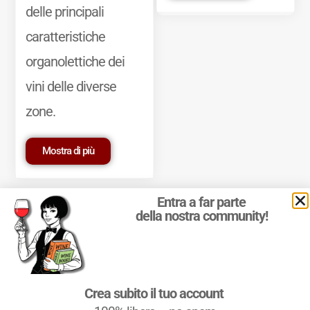
delle principali
caratteristiche
organolettiche dei
vini delle diverse
zone.
Mostra di più
Entra a far parte
della nostra community!
© 2011-2025 Marcello Leder. All rights reserved. | ® Quattrocalici
Crea subito il tuo account
Marchio Reg. | P.IVA 03921390245
Condizioni d'uso
|
Privacy Policy
|
Cookie Policy
|
Preferenze