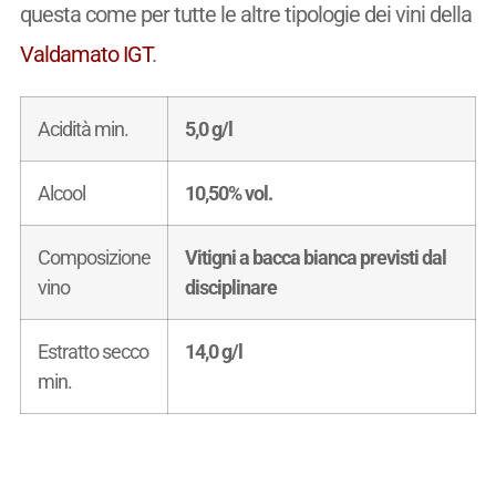
questa come per tutte le altre tipologie dei vini della
Valdamato IGT
.
Acidità min.
5,0 g/l
Alcool
10,50% vol.
Composizione
Vitigni a bacca bianca previsti dal
vino
disciplinare
Estratto secco
14,0 g/l
min.