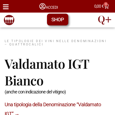
0
0,00
€
ACCEDI
SHOP
LE TIPOLOGIE DEI VINI NELLE DENOMINAZIONI
– QUATTROCALICI
Valdamato IGT
Bianco
(anche con indicazione del vitigno)
Una tipologia della Denominazione “Valdamato
IGT” →