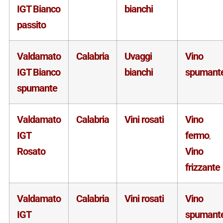
IGT Bianco
bianchi
passito
Valdamato
Calabria
Uvaggi
Vino
IGT Bianco
bianchi
spumant
spumante
Valdamato
Calabria
Vini rosati
Vino
IGT
fermo
,
Rosato
Vino
frizzante
Valdamato
Calabria
Vini rosati
Vino
IGT
spumant