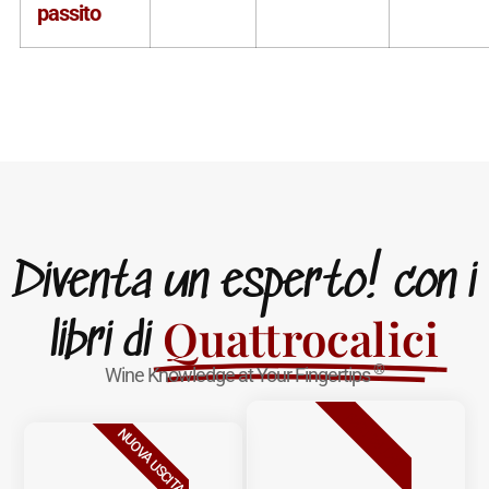
passito
Diventa un esperto! con i
Quattrocalici
libri di
®
Wine Knowledge at Your Fingertips
BESTSELLER
NUOVA USCITA